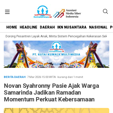
HOME
HEADLINE
DAERAH
IKN NUSANTARA
NASIONAL
P
 Dorong Pesantren Layak Anak, Minta Sistem Pencegahan Kekerasan Seksual Di
BERITA DAERAH
· 7 Mar 2026
15:00
WITA
·
kurang dari 1 menit
Novan Syahronny Pasie Ajak Warga
Samarinda Jadikan Ramadan
Momentum Perkuat Kebersamaan