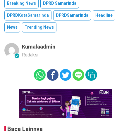
Breaking News
DPRD Samarinda
DPRDKotaSamarinda
DPRDSamarinda
Headline
News
Trending News
Kumalaadmin
Redaksi
Baca Lainnya