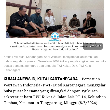
Perbesar
Ketua PWI Kutai Kartanegara, Andi Wibowo, menyampaikan sambutan
dalam kegiatan syukuran Sekretariat PWI Kukar yang dirangkai dengan buka
puasa bersama pengurus dan anggota PWI Kukar. Dok: PWI Kutai
Kartanegara.
KUMALANEWS.ID, KUTAI KARTANEGARA
– Persatuan
Wartawan Indonesia (PWI) Kutai Kartanegara menggelar
buka puasa bersama yang dirangkai dengan syukuran
sekretariat baru PWI Kukar di Jalan Lais RT 14, Kelurahan
Timbau, Kecamatan Tenggarong, Minggu (8/3/2026).