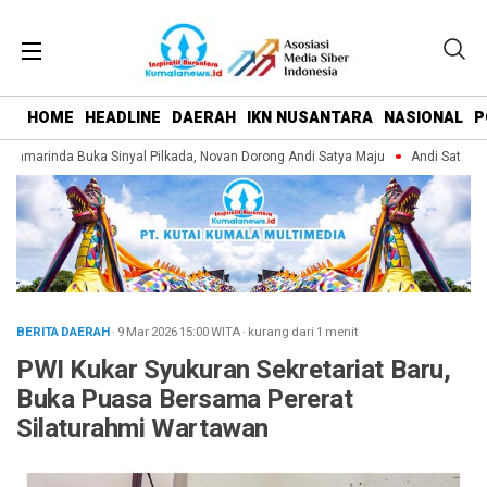
HOME
HEADLINE
DAERAH
IKN NUSANTARA
NASIONAL
P
amarinda Buka Sinyal Pilkada, Novan Dorong Andi Satya Maju
Andi Satya Pim
BERITA DAERAH
· 9 Mar 2026
15:00
WITA
·
kurang dari 1 menit
PWI Kukar Syukuran Sekretariat Baru,
Buka Puasa Bersama Pererat
Silaturahmi Wartawan