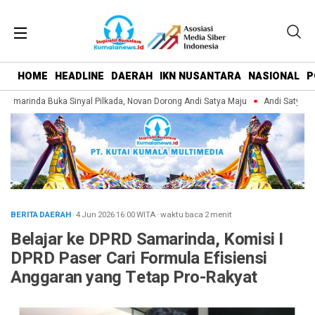
HOME
HEADLINE
DAERAH
IKN NUSANTARA
NASIONAL
P
marinda Buka Sinyal Pilkada, Novan Dorong Andi Satya Maju
Andi Satya Pimp
BERITA DAERAH
· 4 Jun 2026
16:00
WITA
·
waktu baca 2 menit
Belajar ke DPRD Samarinda, Komisi I
DPRD Paser Cari Formula Efisiensi
Anggaran yang Tetap Pro-Rakyat