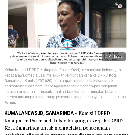
Perbesar
Ketua Komisi I DPRD Kabupaten Paser, Kasri, memberikan keterangan
kepada awak media usai melakukan kunjungan kerja ke DPRD Kota
Samarinda, Kamis (4/6/2026). Kunjungan tersebut dilakukan untuk
berkoordinasi dan bertukar pengalaman terkait penerapan kebijakan
efisiensi anggaran, termasuk langkah-langkah penghematan belanja
operasional tanpa mengurangi pelayanan kepada masyarakat. Foto: Yana
Ashari.
KUMALANEWS.ID, SAMARINDA
– Komisi I DPRD
Kabupaten Paser melakukan kunjungan kerja ke DPRD
Kota Samarinda untuk mempelajari pelaksanaan