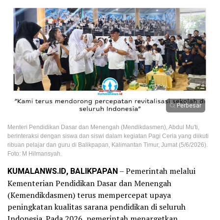
Perbesar
Menteri Pendidikan Dasar dan Menengah (Mendikdasmen), Abdul Mu'ti,
berinteraksi dengan siswa dan siswi dalam kegiatan Pagi Ceria yang diikuti
ribuan pelajar dan guru di Balikpapan, Kalimantan Timur, Jumat (5/6/2026).
Foto: M Hilmansyah.
KUMALANWS.ID, BALIKPAPAN
– Pemerintah melalui
Kementerian Pendidikan Dasar dan Menengah
(Kemendikdasmen) terus mempercepat upaya
peningkatan kualitas sarana pendidikan di seluruh
Indonesia. Pada 2026, pemerintah menargetkan