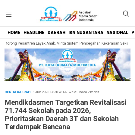
HOME
HEADLINE
DAERAH
IKN NUSANTARA
NASIONAL
P
Dorong Pesantren Layak Anak, Minta Sistem Pencegahan Kekerasan Seksual Dip
BERITA DAERAH
· 5 Jun 2026
14:30
WITA
·
waktu baca 2 menit
Mendikdasmen Targetkan Revitalisasi
71.744 Sekolah pada 2026,
Prioritaskan Daerah 3T dan Sekolah
Terdampak Bencana