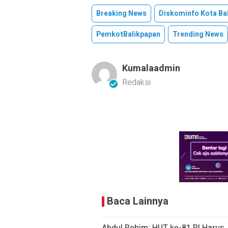
Breaking News
Diskominfo Kota Ba
PemkotBalikpapan
Trending News
Kumalaadmin
Redaksi
Baca Lainnya
Abdul Rohim: HUT ke-81 RI Haru