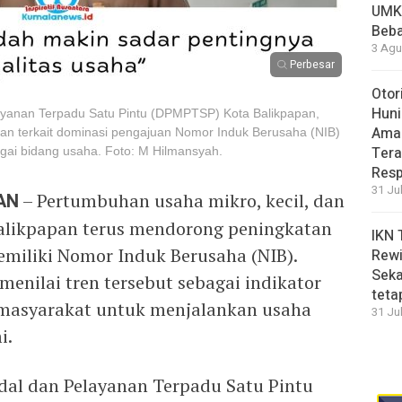
UMK
Beba
3 Agu
Perbesar
Otor
Huni
yanan Terpadu Satu Pintu (DPMPTSP) Kota Balikpapan,
Aman
an terkait dominasi pengajuan Nomor Induk Berusaha (NIB)
Tera
gai bidang usaha. Foto: M Hilmansyah.
Resp
31 Ju
AN
– Pertumbuhan usaha mikro, kecil, dan
likpapan terus mendorong peningkatan
IKN 
miliki Nomor Induk Berusaha (NIB).
Rewi
Seka
enilai tren tersebut sebagai indikator
teta
masyarakat untuk menjalankan usaha
31 Ju
i.
al dan Pelayanan Terpadu Satu Pintu