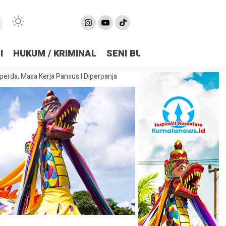
I
HUKUM / KRIMINAL
SENI BUDAYA
OLAHRAGA
 Kerja Pansus I Diperpanjang Demi Matangkan Substansi
DPRD Samar