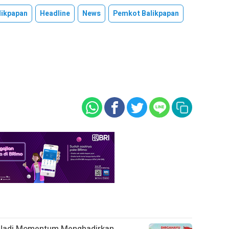
likpapan
Headline
News
Pemkot Balikpapan
s Jadi Momentum Menghadirkan