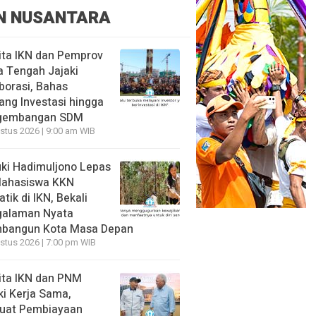
N NUSANTARA
ita IKN dan Pemprov
 Tengah Jajaki
borasi, Bahas
ang Investasi hingga
gembangan SDM
stus 2026 | 9:00 am WIB
ki Hadimuljono Lepas
Mahasiswa KKN
tik di IKN, Bekali
galaman Nyata
bangun Kota Masa Depan
stus 2026 | 7:00 pm WIB
ita IKN dan PNM
ki Kerja Sama,
uat Pembiayaan