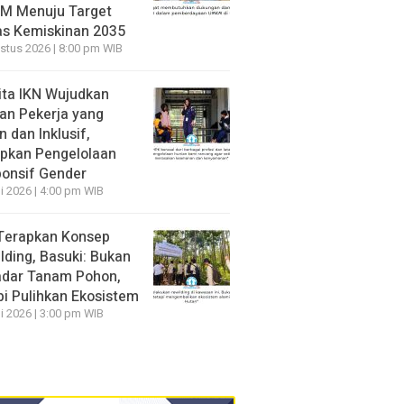
M Menuju Target
s Kemiskinan 2035
stus 2026 | 8:00 pm WIB
ita IKN Wujudkan
an Pekerja yang
 dan Inklusif,
pkan Pengelolaan
onsif Gender
li 2026 | 4:00 pm WIB
Terapkan Konsep
lding, Basuki: Bukan
dar Tanam Pohon,
pi Pulihkan Ekosistem
li 2026 | 3:00 pm WIB