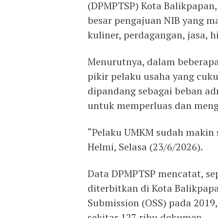
(DPMPTSP) Kota Balikpapan,
besar pengajuan NIB yang ma
kuliner, perdagangan, jasa, 
Menurutnya, dalam beberapa 
pikir pelaku usaha yang cukup
dipandang sebagai beban adm
untuk memperluas dan men
“Pelaku UMKM sudah makin sa
Helmi, Selasa (23/6/2026).
Data DPMPTSP mencatat, sep
diterbitkan di Kota Balikpap
Submission (OSS) pada 2019, 
sekitar 127 ribu dokumen.