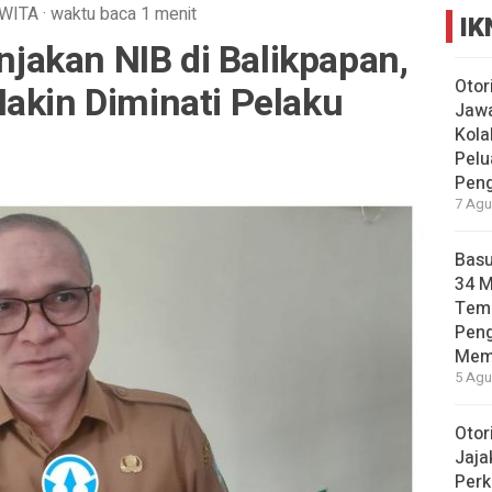
WITA
·
waktu baca 1 menit
IK
akan NIB di Balikpapan,
Otor
akin Diminati Pelaku
Jawa
Kola
Pelu
Pen
7 Agu
Basu
34 
Tema
Pen
Mem
5 Agu
Otor
Jaja
Perk