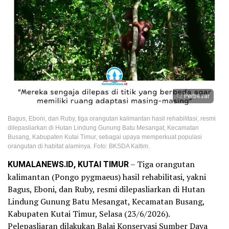
Perbesar
Bagus, Eboni, dan Ruby, tiga orangutan kalimantan hasil rehabilitasi, resmi
dilepasliarkan di Hutan Lindung Gunung Batu Mesangat, Kecamatan
Busang, Kabupaten Kutai Timur, sebagai upaya memperkuat populasi
orangutan di habitat alaminya. Foto: BKSDA Kaltim.
KUMALANEWS.ID, KUTAI TIMUR
– Tiga orangutan
kalimantan (Pongo pygmaeus) hasil rehabilitasi, yakni
Bagus, Eboni, dan Ruby, resmi dilepasliarkan di Hutan
Lindung Gunung Batu Mesangat, Kecamatan Busang,
Kabupaten Kutai Timur, Selasa (23/6/2026).
Pelepasliaran dilakukan Balai Konservasi Sumber Daya