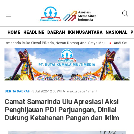
HOME
HEADLINE
DAERAH
IKN NUSANTARA
NASIONAL
P
Samarinda Buka Sinyal Pilkada, Novan Dorong Andi Satya Maju
Andi Satya Pi
BERITA DAERAH
· 3 Jul 2026
12:00
WITA
·
waktu baca 1 menit
Camat Samarinda Ulu Apresiasi Aksi
Penghijauan PDI Perjuangan, Dinilai
Dukung Ketahanan Pangan dan Iklim