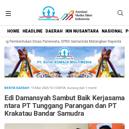
HOME
HEADLINE
DAERAH
IKN NUSANTARA
NASIONAL
P
rong Pembentukan Dinas Pariwisata, DPRD Samarinda Matangkan Raperda Peng
BERITA DAERAH
· 15 Mar 2025
10:15
WITA
·
kurang dari 1 menit
Edi Damansyah Sambut Baik Kerjasama
ntara PT Tunggang Parangan dan PT
Krakatau Bandar Samudra