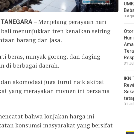
UMK
Perbesar
Beba
3 Agu
ARTANEGARA
– Menjelang perayaan hari
mbali menunjukkan tren kenaikan seiring
Otor
Huni
taan barang dan jasa.
Aman
Tera
ti beras, minyak goreng, dan daging
Resp
31 Ju
n di berbagai daerah.
IKN 
i dan akomodasi juga turut naik akibat
Rewi
akat yang merayakan momen ini bersama
Seka
teta
31 Ju
mencatat bahwa lonjakan harga ini
katan konsumsi masyarakat yang bersifat