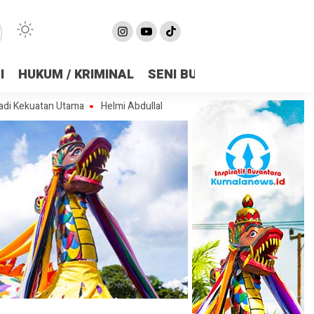
I
HUKUM / KRIMINAL
SENI BUDAYA
OLAHRAGA
tan Utama
Helmi Abdullah Dorong Golkar Samarinda Solid, Perkuat Siner