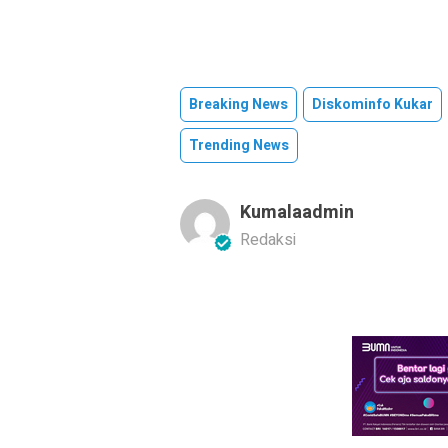
Breaking News
Diskominfo Kukar
Trending News
Kumalaadmin
Redaksi