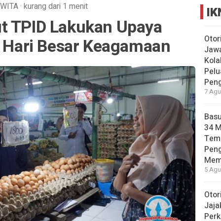
WITA
·
kurang dari 1 menit
IK
t TPID Lakukan Upaya
Otor
i Hari Besar Keagamaan
Jawa
Kola
Pelu
Pen
7 Agu
Basu
34 
Tema
Pen
Mem
5 Agu
Otor
Jaja
Perk