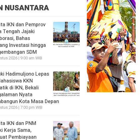
N NUSANTARA
ita IKN dan Pemprov
 Tengah Jajaki
borasi, Bahas
ang Investasi hingga
gembangan SDM
stus 2026 | 9:00 am WIB
ki Hadimuljono Lepas
Mahasiswa KKN
tik di IKN, Bekali
galaman Nyata
bangun Kota Masa Depan
stus 2026 | 7:00 pm WIB
ita IKN dan PNM
ki Kerja Sama,
uat Pembiayaan