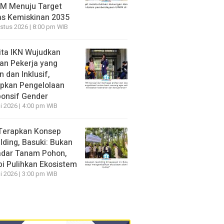
M Menuju Target
s Kemiskinan 2035
stus 2026 | 8:00 pm WIB
ita IKN Wujudkan
an Pekerja yang
 dan Inklusif,
pkan Pengelolaan
onsif Gender
li 2026 | 4:00 pm WIB
Terapkan Konsep
lding, Basuki: Bukan
dar Tanam Pohon,
pi Pulihkan Ekosistem
li 2026 | 3:00 pm WIB