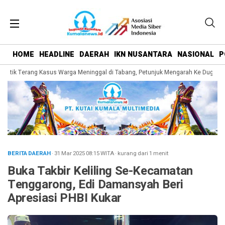
HOME
HEADLINE
DAERAH
IKN NUSANTARA
NASIONAL
P
 Titik Terang Kasus Warga Meninggal di Tabang, Petunjuk Mengarah Ke Dugaan 
BERITA DAERAH
· 31 Mar 2025
08:15
WITA
·
kurang dari 1 menit
Buka Takbir Keliling Se-Kecamatan
Tenggarong, Edi Damansyah Beri
Apresiasi PHBI Kukar