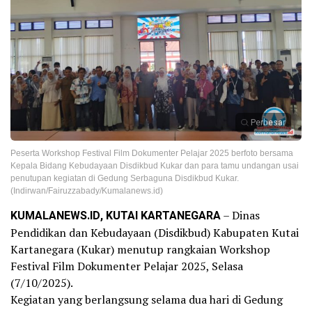
Perbesar
Peserta Workshop Festival Film Dokumenter Pelajar 2025 berfoto bersama
Kepala Bidang Kebudayaan Disdikbud Kukar dan para tamu undangan usai
penutupan kegiatan di Gedung Serbaguna Disdikbud Kukar.
(Indirwan/Fairuzzabady/Kumalanews.id)
KUMALANEWS.ID, KUTAI KARTANEGARA
– Dinas
Pendidikan dan Kebudayaan (Disdikbud) Kabupaten Kutai
Kartanegara (Kukar) menutup rangkaian Workshop
Festival Film Dokumenter Pelajar 2025, Selasa
(7/10/2025).
Kegiatan yang berlangsung selama dua hari di Gedung