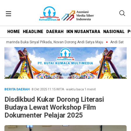
HOME
HEADLINE
DAERAH
IKN NUSANTARA
NASIONAL
P
amarinda Buka Sinyal Pilkada, Novan Dorong Andi Satya Maju
Andi Satya Pim
BERITA DAERAH
· 8 Okt 2025
11:15
WITA
·
waktu baca 1 menit
Disdikbud Kukar Dorong Literasi
Budaya Lewat Workshop Film
Dokumenter Pelajar 2025