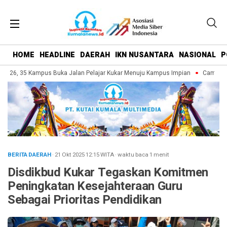
HOME
HEADLINE
DAERAH
IKN NUSANTARA
NASIONAL
P
026, 35 Kampus Buka Jalan Pelajar Kukar Menuju Kampus Impian
Campus Fai
BERITA DAERAH
· 21 Okt 2025
12:15
WITA
·
waktu baca 1 menit
Disdikbud Kukar Tegaskan Komitmen
Peningkatan Kesejahteraan Guru
Sebagai Prioritas Pendidikan