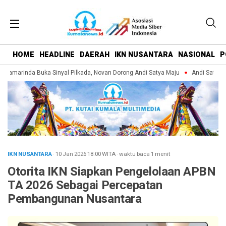
HOME
HEADLINE
DAERAH
IKN NUSANTARA
NASIONAL
P
amarinda Buka Sinyal Pilkada, Novan Dorong Andi Satya Maju
Andi Satya Pim
IKN NUSANTARA
· 10 Jan 2026
18:00
WITA
·
waktu baca 1 menit
Otorita IKN Siapkan Pengelolaan APBN
TA 2026 Sebagai Percepatan
Pembangunan Nusantara