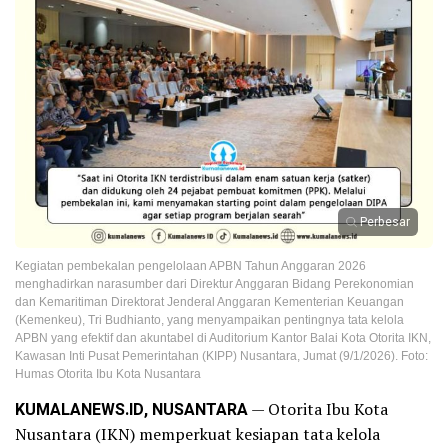
Perbesar
Kegiatan pembekalan pengelolaan APBN Tahun Anggaran 2026
menghadirkan narasumber dari Direktur Anggaran Bidang Perekonomian
dan Kemaritiman Direktorat Jenderal Anggaran Kementerian Keuangan
(Kemenkeu), Tri Budhianto, yang menyampaikan pentingnya tata kelola
APBN yang efektif dan akuntabel di Auditorium Kantor Balai Kota Otorita IKN,
Kawasan Inti Pusat Pemerintahan (KIPP) Nusantara, Jumat (9/1/2026). Foto:
Humas Otorita Ibu Kota Nusantara
KUMALANEWS.ID, NUSANTARA
— Otorita Ibu Kota
Nusantara (IKN) memperkuat kesiapan tata kelola