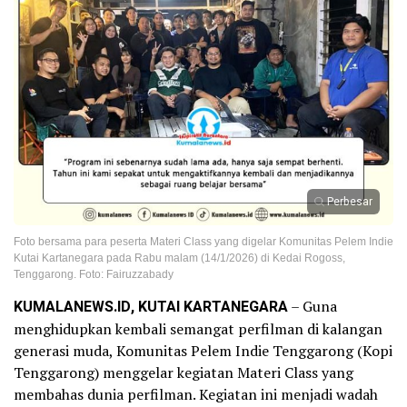
Perbesar
Foto bersama para peserta Materi Class yang digelar Komunitas Pelem Indie
Kutai Kartanegara pada Rabu malam (14/1/2026) di Kedai Rogoss,
Tenggarong. Foto: Fairuzzabady
KUMALANEWS.ID, KUTAI KARTANEGARA
– Guna
menghidupkan kembali semangat perfilman di kalangan
generasi muda, Komunitas Pelem Indie Tenggarong (Kopi
Tenggarong) menggelar kegiatan Materi Class yang
membahas dunia perfilman. Kegiatan ini menjadi wadah