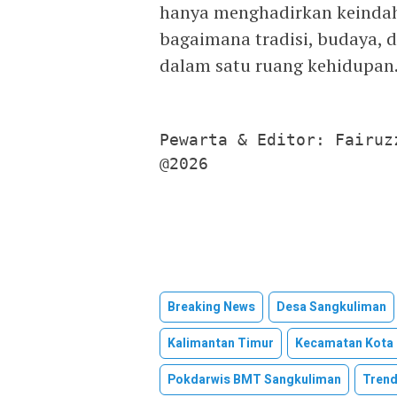
hanya menghadirkan keindaha
bagaimana tradisi, budaya, d
dalam satu ruang kehidupan
Pewarta & Editor: Fairuzz
@2026
Breaking News
Desa Sangkuliman
Kalimantan Timur
Kecamatan Kota
Pokdarwis BMT Sangkuliman
Trend