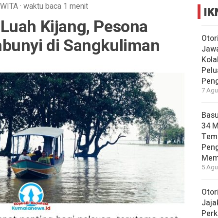
WITA
·
waktu baca 1 menit
IK
Luah Kijang, Pesona
Otor
bunyi di Sangkuliman
Jawa
Kola
Pelu
Pen
7 Agu
Basu
34 
Tema
Pen
Mem
5 Agu
Otor
Jaja
Perk