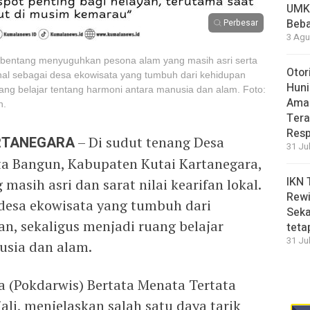
UMK
Beba
Perbesar
3 Agu
bentang menyuguhkan pesona alam yang masih asri serta
Otor
ikenal sebagai desa ekowisata yang tumbuh dari kehidupan
Huni
ang belajar tentang harmoni antara manusia dan alam. Foto:
Aman
n.
Tera
Resp
ARTANEGARA
– Di sudut tenang Desa
31 Ju
a Bangun, Kabupaten Kutai Kartanegara,
IKN 
asih asri dan sarat nilai kearifan lokal.
Rewi
 desa ekowisata yang tumbuh dari
Seka
n, sekaligus menjadi ruang belajar
teta
31 Ju
usia dan alam.
 (Pokdarwis) Bertata Menata Tertata
li, menjelaskan salah satu daya tarik