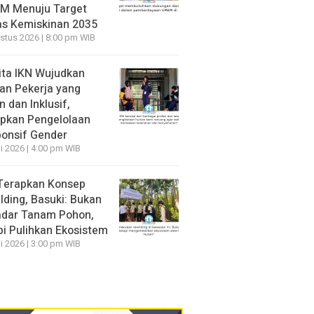
M Menuju Target
s Kemiskinan 2035
stus 2026 | 8:00 pm WIB
ita IKN Wujudkan
an Pekerja yang
 dan Inklusif,
pkan Pengelolaan
onsif Gender
li 2026 | 4:00 pm WIB
Terapkan Konsep
lding, Basuki: Bukan
dar Tanam Pohon,
pi Pulihkan Ekosistem
li 2026 | 3:00 pm WIB