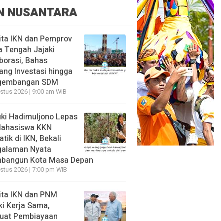
N NUSANTARA
ita IKN dan Pemprov
 Tengah Jajaki
borasi, Bahas
ang Investasi hingga
gembangan SDM
stus 2026 | 9:00 am WIB
ki Hadimuljono Lepas
Mahasiswa KKN
tik di IKN, Bekali
galaman Nyata
bangun Kota Masa Depan
stus 2026 | 7:00 pm WIB
ita IKN dan PNM
ki Kerja Sama,
uat Pembiayaan