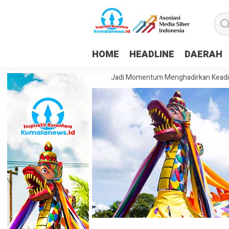
HOME
HEADLINE
DAERAH
im: HUT ke-81 RI Harus Jadi Momentum Menghadirkan Keadilan dan Kese