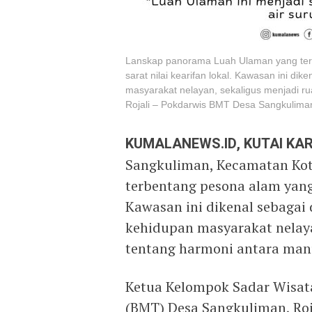
Lanskap panorama Luah Ulaman yang ter
sarat nilai kearifan lokal. Kawasan ini d
masyarakat nelayan, sekaligus menjadi ru
Rojali – Pokdarwis BMT Desa Sangkulima
KUMALANEWS.ID, KUTAI K
Sangkuliman, Kecamatan Kot
terbentang pesona alam yang m
Kawasan ini dikenal sebagai
kehidupan masyarakat nelaya
tentang harmoni antara man
Ketua Kelompok Sadar Wisata
(BMT) Desa Sangkuliman, Roja