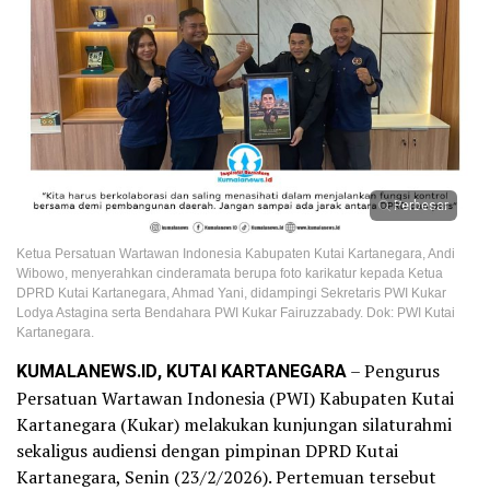
Perbesar
Ketua Persatuan Wartawan Indonesia Kabupaten Kutai Kartanegara, Andi
Wibowo, menyerahkan cinderamata berupa foto karikatur kepada Ketua
DPRD Kutai Kartanegara, Ahmad Yani, didampingi Sekretaris PWI Kukar
Lodya Astagina serta Bendahara PWI Kukar Fairuzzabady. Dok: PWI Kutai
Kartanegara.
KUMALANEWS.ID, KUTAI KARTANEGARA
– Pengurus
Persatuan Wartawan Indonesia (PWI) Kabupaten Kutai
Kartanegara (Kukar) melakukan kunjungan silaturahmi
sekaligus audiensi dengan pimpinan DPRD Kutai
Kartanegara, Senin (23/2/2026). Pertemuan tersebut