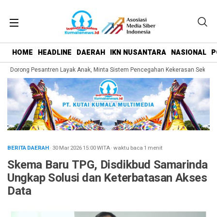
HOME
HEADLINE
DAERAH
IKN NUSANTARA
NASIONAL
P
 Dorong Pesantren Layak Anak, Minta Sistem Pencegahan Kekerasan Seksual Di
BERITA DAERAH
· 30 Mar 2026
15:00
WITA
·
waktu baca 1 menit
Skema Baru TPG, Disdikbud Samarinda
Ungkap Solusi dan Keterbatasan Akses
Data