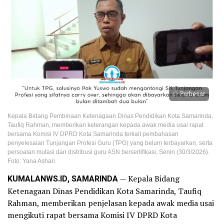
Perbesar
Kepala Bidang Pembinaan Ketenagaan Dinas Pendidikan Kota Samarinda,
Taufiq Rahman, memberikan keterangan kepada awak media usai rapat
bersama Komisi IV DPRD Kota Samarinda terkait pembahasan
penyelesaian Tunjangan Profesi Guru (TPG) yang belum terbayarkan, serta
persoalan mutasi dan distribusi guru ASN bersertifikasi, Senin (30/3/2026).
Foto: Yana Ashari.
KUMALANWS.ID, SAMARINDA
— Kepala Bidang
Ketenagaan Dinas Pendidikan Kota Samarinda, Taufiq
Rahman, memberikan penjelasan kepada awak media usai
mengikuti rapat bersama Komisi IV DPRD Kota