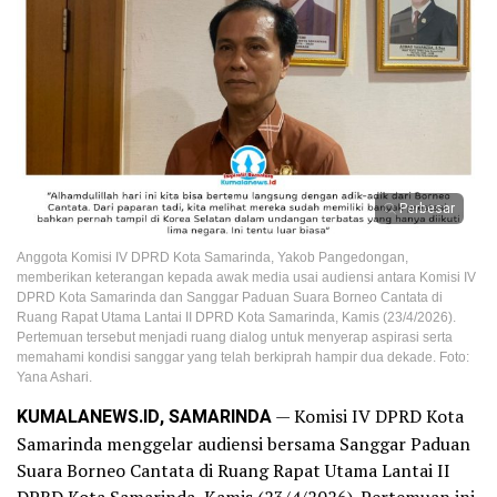
Perbesar
Anggota Komisi IV DPRD Kota Samarinda, Yakob Pangedongan,
memberikan keterangan kepada awak media usai audiensi antara Komisi IV
DPRD Kota Samarinda dan Sanggar Paduan Suara Borneo Cantata di
Ruang Rapat Utama Lantai II DPRD Kota Samarinda, Kamis (23/4/2026).
Pertemuan tersebut menjadi ruang dialog untuk menyerap aspirasi serta
memahami kondisi sanggar yang telah berkiprah hampir dua dekade. Foto:
Yana Ashari.
KUMALANEWS.ID, SAMARINDA
— Komisi IV DPRD Kota
Samarinda menggelar audiensi bersama Sanggar Paduan
Suara Borneo Cantata di Ruang Rapat Utama Lantai II