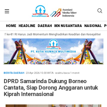
HOME
HEADLINE
DAERAH
IKN NUSANTARA
NASIONAL
P
UT ke-81 RI Harus Jadi Momentum Menghadirkan Keadilan dan Kesejahteraan ba
BERITA DAERAH
· 23 Apr 2026
15:00
WITA
·
waktu baca 1 menit
DPRD Samarinda Dukung Borneo
Cantata, Siap Dorong Anggaran untuk
Kiprah Internasional