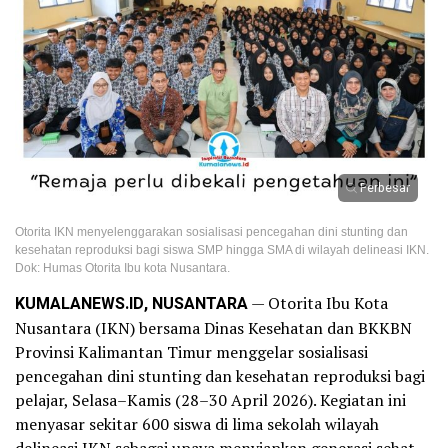
Perbesar
Otorita IKN menyelenggarakan sosialisasi pencegahan dini stunting dan
kesehatan reproduksi bagi siswa SMP hingga SMA di wilayah delineasi IKN.
Dok: Humas Otorita Ibu kota Nusantara.
KUMALANEWS.ID, NUSANTARA
— Otorita Ibu Kota
Nusantara (IKN) bersama Dinas Kesehatan dan BKKBN
Provinsi Kalimantan Timur menggelar sosialisasi
pencegahan dini stunting dan kesehatan reproduksi bagi
pelajar, Selasa–Kamis (28–30 April 2026). Kegiatan ini
menyasar sekitar 600 siswa di lima sekolah wilayah