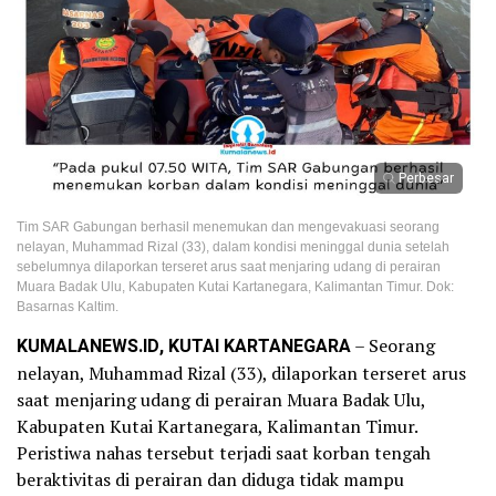
Perbesar
Tim SAR Gabungan berhasil menemukan dan mengevakuasi seorang
nelayan, Muhammad Rizal (33), dalam kondisi meninggal dunia setelah
sebelumnya dilaporkan terseret arus saat menjaring udang di perairan
Muara Badak Ulu, Kabupaten Kutai Kartanegara, Kalimantan Timur. Dok:
Basarnas Kaltim.
KUMALANEWS.ID, KUTAI KARTANEGARA
– Seorang
nelayan, Muhammad Rizal (33), dilaporkan terseret arus
saat menjaring udang di perairan Muara Badak Ulu,
Kabupaten Kutai Kartanegara, Kalimantan Timur.
Peristiwa nahas tersebut terjadi saat korban tengah
beraktivitas di perairan dan diduga tidak mampu