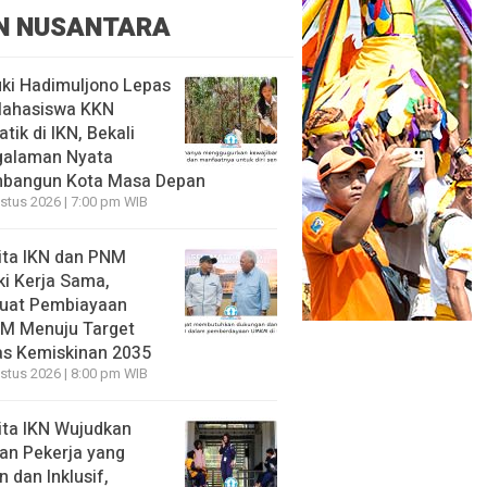
N NUSANTARA
ki Hadimuljono Lepas
Mahasiswa KKN
tik di IKN, Bekali
galaman Nyata
bangun Kota Masa Depan
stus 2026 | 7:00 pm WIB
ita IKN dan PNM
ki Kerja Sama,
uat Pembiayaan
M Menuju Target
s Kemiskinan 2035
stus 2026 | 8:00 pm WIB
ita IKN Wujudkan
an Pekerja yang
 dan Inklusif,