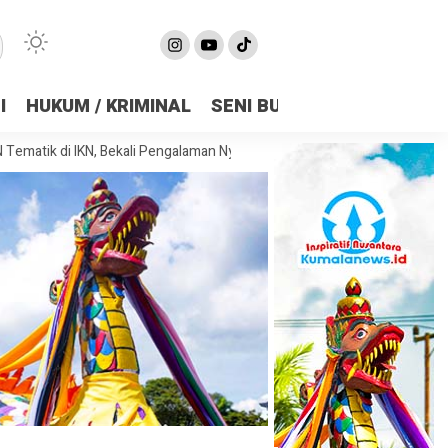
I
HUKUM / KRIMINAL
SENI BUDAYA
OLAHRAGA
i IKN, Bekali Pengalaman Nyata Membangun Kota Masa Depan
Sambut 