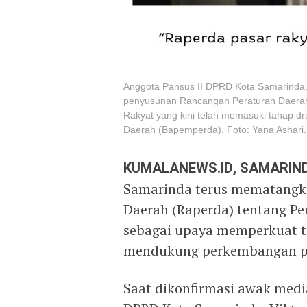
Anggota Pansus II DPRD Kota Samarinda, 
penyusunan Rancangan Peraturan Daerah
Rakyat yang kini telah memasuki tahap 
Daerah (Bapemperda). Foto: Yana Ashari.
KUMALANEWS.ID, SAMARIN
Samarinda terus mematangk
Daerah (Raperda) tentang P
sebagai upaya memperkuat tat
mendukung perkembangan pe
Saat dikonfirmasi awak media