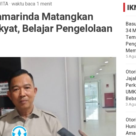
ITA
·
waktu baca 1 menit
IK
Samarinda Matangkan
Basu
yat, Belajar Pengelolaan
34 
Tema
Pen
Mem
5 Agu
Otor
Jaja
Perk
UMK
Beba
3 Agu
Otor
Huni
Aman