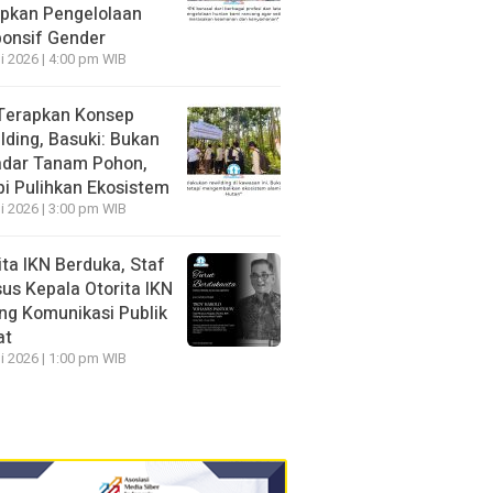
pkan Pengelolaan
onsif Gender
li 2026 | 4:00 pm WIB
Terapkan Konsep
lding, Basuki: Bukan
dar Tanam Pohon,
pi Pulihkan Ekosistem
li 2026 | 3:00 pm WIB
ita IKN Berduka, Staf
us Kepala Otorita IKN
ng Komunikasi Publik
at
li 2026 | 1:00 pm WIB