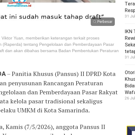
Tera
Resp
31 Ju
Perbesar
IKN 
Rewi
Viktor Yuan, memberikan keterangan terkait proses
Seka
 (Raperda) tentang Pengelolaan dan Pemberdayaan Pasar
teta
draft dan akan dibahas bersama Badan Pembentukan Peraturan
31 Ju
Otor
DA
– Panitia Khusus (Pansus) II DPRD Kota
Khus
an penyusunan Rancangan Peraturan
Bida
engelolaan dan Pemberdayaan Pasar Rakyat
Waf
26 Ju
a kelola pasar tradisional sekaligus
laku UMKM di Kota Samarinda.
, Kamis (7/5/2026), anggota Pansus II