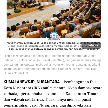
Perbesar
Otorita IKN bersama akademisi dari Jepang menggelar program Jumat
Belajar di Kantor Otorita IKN, Jumat (5/6/2026), dengan membahas strategi
pembangunan kawasan metropolitan yang terintegrasi guna memperkuat
kolaborasi dan mendorong pertumbuhan Greater Nusantara. Foto: Dok.
Humas Otorita IKN.
KUMALANEWS.ID, NUSANTARA
– Pembangunan Ibu
Kota Nusantara (IKN) mulai menunjukkan dampak nyata
terhadap pertumbuhan ekonomi di Kalimantan Timur
dan wilayah sekitarnya. Tidak hanya menjadi pusat
pemerintahan baru, Nusantara juga diproyeksikan