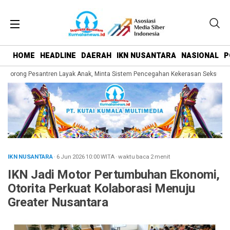
HOME
HEADLINE
DAERAH
IKN NUSANTARA
NASIONAL
P
orong Pesantren Layak Anak, Minta Sistem Pencegahan Kekerasan Seksual Dipe
IKN NUSANTARA
· 6 Jun 2026
10:00
WITA
·
waktu baca 2 menit
IKN Jadi Motor Pertumbuhan Ekonomi,
Otorita Perkuat Kolaborasi Menuju
Greater Nusantara