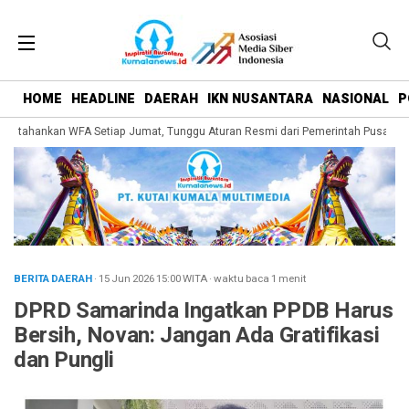
HOME
HEADLINE
DAERAH
IKN NUSANTARA
NASIONAL
P
rtahankan WFA Setiap Jumat, Tunggu Aturan Resmi dari Pemerintah Pusat
B
BERITA DAERAH
· 15 Jun 2026
15:00
WITA
·
waktu baca 1 menit
DPRD Samarinda Ingatkan PPDB Harus
Bersih, Novan: Jangan Ada Gratifikasi
dan Pungli