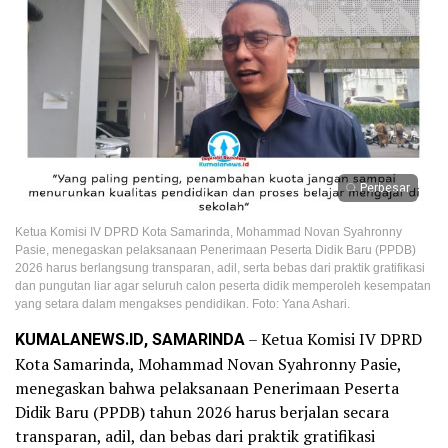
Perbesar
Ketua Komisi IV DPRD Kota Samarinda, Mohammad Novan Syahronny
Pasie, menegaskan pelaksanaan Penerimaan Peserta Didik Baru (PPDB)
2026 harus berlangsung transparan, adil, serta bebas dari praktik gratifikasi
dan pungutan liar agar seluruh calon peserta didik memperoleh kesempatan
yang setara dalam mengakses pendidikan. Foto: Yana Ashari.
KUMALANEWS.ID, SAMARINDA
– Ketua Komisi IV DPRD
Kota Samarinda, Mohammad Novan Syahronny Pasie,
menegaskan bahwa pelaksanaan Penerimaan Peserta
Didik Baru (PPDB) tahun 2026 harus berjalan secara
transparan, adil, dan bebas dari praktik gratifikasi