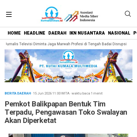
HOME
HEADLINE
DAERAH
IKN NUSANTARA
NASIONAL
P
 Jurnalis Televisi Diminta Jaga Marwah Profesi di Tengah Badai Disrupsi
HUT 
BERITA DAERAH
· 15 Jun 2026
11:00
WITA
·
waktu baca 1 menit
Pemkot Balikpapan Bentuk Tim
Terpadu, Pengawasan Toko Swalayan
Akan Diperketat