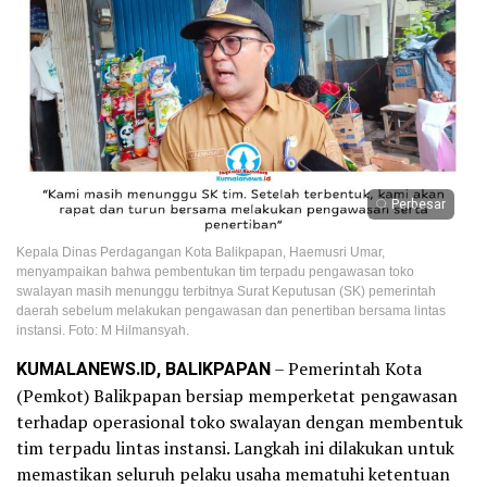
Perbesar
Kepala Dinas Perdagangan Kota Balikpapan, Haemusri Umar,
menyampaikan bahwa pembentukan tim terpadu pengawasan toko
swalayan masih menunggu terbitnya Surat Keputusan (SK) pemerintah
daerah sebelum melakukan pengawasan dan penertiban bersama lintas
instansi. Foto: M Hilmansyah.
KUMALANEWS.ID, BALIKPAPAN
– Pemerintah Kota
(Pemkot) Balikpapan bersiap memperketat pengawasan
terhadap operasional toko swalayan dengan membentuk
tim terpadu lintas instansi. Langkah ini dilakukan untuk
memastikan seluruh pelaku usaha mematuhi ketentuan