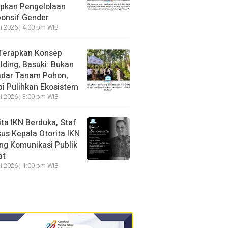
pkan Pengelolaan
onsif Gender
li 2026 | 4:00 pm WIB
Terapkan Konsep
lding, Basuki: Bukan
dar Tanam Pohon,
pi Pulihkan Ekosistem
li 2026 | 3:00 pm WIB
ita IKN Berduka, Staf
us Kepala Otorita IKN
ng Komunikasi Publik
at
li 2026 | 1:00 pm WIB