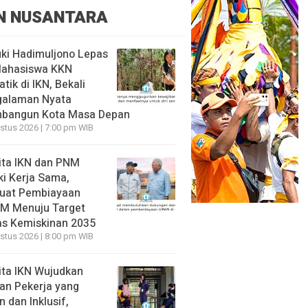
N NUSANTARA
ki Hadimuljono Lepas
Mahasiswa KKN
tik di IKN, Bekali
galaman Nyata
bangun Kota Masa Depan
stus 2026 | 7:00 pm WIB
ita IKN dan PNM
ki Kerja Sama,
uat Pembiayaan
M Menuju Target
s Kemiskinan 2035
stus 2026 | 8:00 pm WIB
ita IKN Wujudkan
an Pekerja yang
 dan Inklusif,