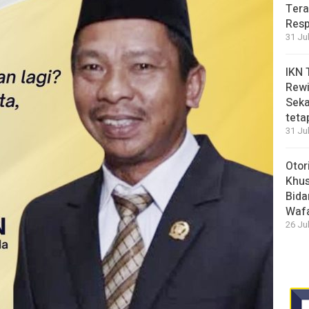
Tera
Resp
31 Ju
IKN 
Rewi
Seka
teta
31 Ju
Otor
Khus
Bida
Waf
26 Ju