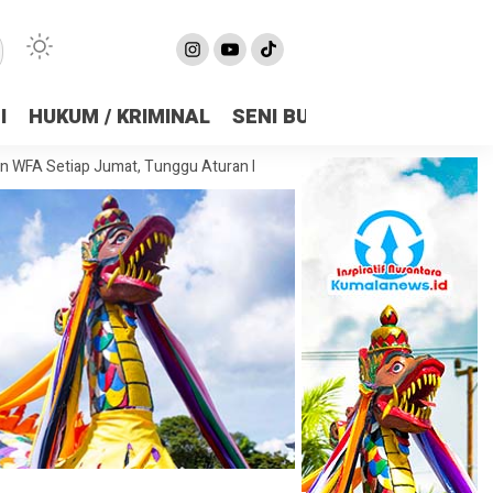
I
HUKUM / KRIMINAL
SENI BUDAYA
OLAHRAGA
ap Jumat, Tunggu Aturan Resmi dari Pemerintah Pusat
Basuki Hadim