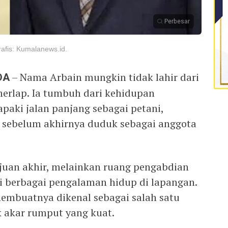
Perbesar
afis: Kumalanews.id.
DA
– Nama Arbain mungkin tidak lahir dari
merlap. Ia tumbuh dari kehidupan
paki jalan panjang sebagai petani,
 sebelum akhirnya duduk sebagai anggota
ujuan akhir, melainkan ruang pengabdian
ti berbagai pengalaman hidup di lapangan.
membuatnya dikenal sebagai salah satu
k akar rumput yang kuat.