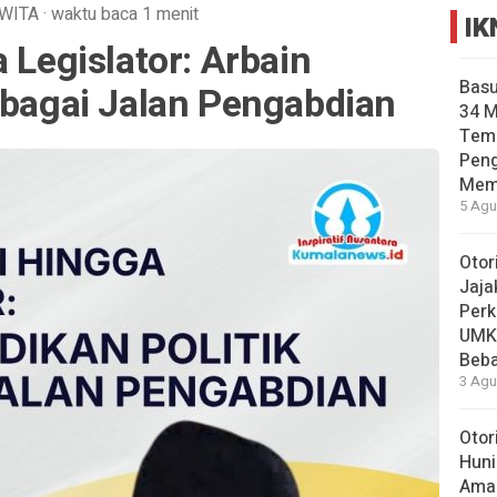
WITA
·
waktu baca 1 menit
IK
 Legislator: Arbain
Basu
ebagai Jalan Pengabdian
34 
Tema
Pen
Mem
5 Agu
Otor
Jaja
Perk
UMK
Beba
3 Agu
Otor
Huni
Aman