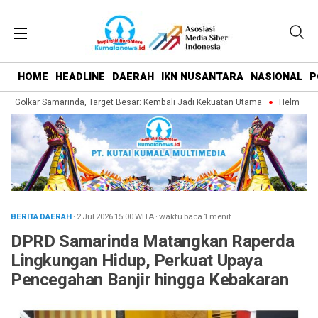
HOME
HEADLINE
DAERAH
IKN NUSANTARA
NASIONAL
P
n Golkar Samarinda, Target Besar: Kembali Jadi Kekuatan Utama
Helmi Abdull
BERITA DAERAH
· 2 Jul 2026
15:00
WITA
·
waktu baca 1 menit
DPRD Samarinda Matangkan Raperda
Lingkungan Hidup, Perkuat Upaya
Pencegahan Banjir hingga Kebakaran