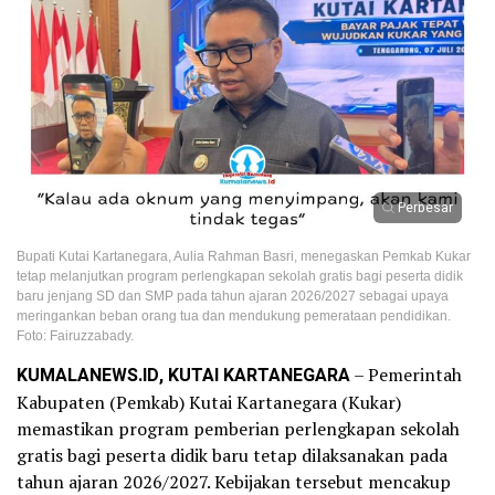
Perbesar
Bupati Kutai Kartanegara, Aulia Rahman Basri, menegaskan Pemkab Kukar
tetap melanjutkan program perlengkapan sekolah gratis bagi peserta didik
baru jenjang SD dan SMP pada tahun ajaran 2026/2027 sebagai upaya
meringankan beban orang tua dan mendukung pemerataan pendidikan.
Foto: Fairuzzabady.
KUMALANEWS.ID, KUTAI KARTANEGARA
– Pemerintah
Kabupaten (Pemkab) Kutai Kartanegara (Kukar)
memastikan program pemberian perlengkapan sekolah
gratis bagi peserta didik baru tetap dilaksanakan pada
tahun ajaran 2026/2027. Kebijakan tersebut mencakup