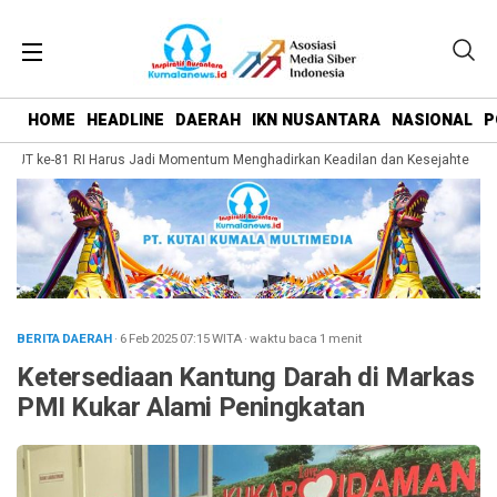
HOME
HEADLINE
DAERAH
IKN NUSANTARA
NASIONAL
P
HUT ke-81 RI Harus Jadi Momentum Menghadirkan Keadilan dan Kesejahteraan b
BERITA DAERAH
· 6 Feb 2025
07:15
WITA
·
waktu baca 1 menit
Ketersediaan Kantung Darah di Markas
PMI Kukar Alami Peningkatan