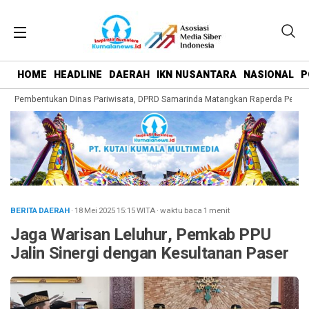
HOME
HEADLINE
DAERAH
IKN NUSANTARA
NASIONAL
P
ng Pembentukan Dinas Pariwisata, DPRD Samarinda Matangkan Raperda Pengem
BERITA DAERAH
· 18 Mei 2025
15:15
WITA
·
waktu baca 1 menit
Jaga Warisan Leluhur, Pemkab PPU
Jalin Sinergi dengan Kesultanan Paser