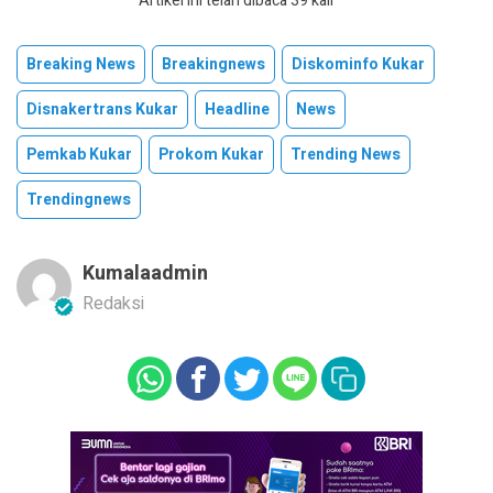
Artikel ini telah dibaca 39 kali
Breaking News
Breakingnews
Diskominfo Kukar
Disnakertrans Kukar
Headline
News
Pemkab Kukar
Prokom Kukar
Trending News
Trendingnews
Kumalaadmin
Redaksi