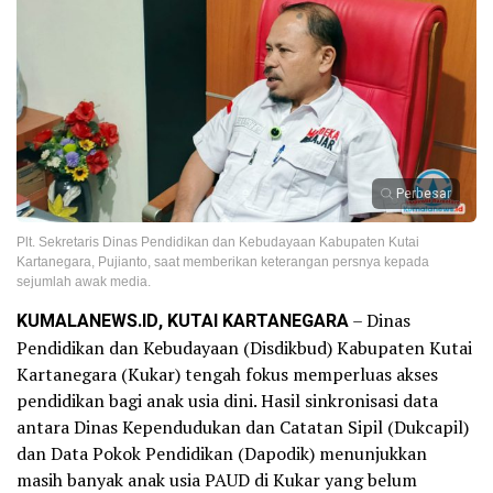
Perbesar
Plt. Sekretaris Dinas Pendidikan dan Kebudayaan Kabupaten Kutai
Kartanegara, Pujianto, saat memberikan keterangan persnya kepada
sejumlah awak media.
KUMALANEWS.ID, KUTAI KARTANEGARA
– Dinas
Pendidikan dan Kebudayaan (Disdikbud) Kabupaten Kutai
Kartanegara (Kukar) tengah fokus memperluas akses
pendidikan bagi anak usia dini. Hasil sinkronisasi data
antara Dinas Kependudukan dan Catatan Sipil (Dukcapil)
dan Data Pokok Pendidikan (Dapodik) menunjukkan
masih banyak anak usia PAUD di Kukar yang belum