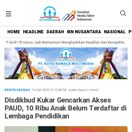
HOME
HEADLINE
DAERAH
IKN NUSANTARA
NASIONAL
P
HUT ke-81 RI Harus Jadi Momentum Menghadirkan Keadilan dan Kesejahteraan b
BERITA DAERAH
· 14 Okt 2025
12:15
WITA
·
waktu baca 1 menit
Disdikbud Kukar Gencarkan Akses
PAUD, 10 Ribu Anak Belum Terdaftar di
Lembaga Pendidikan