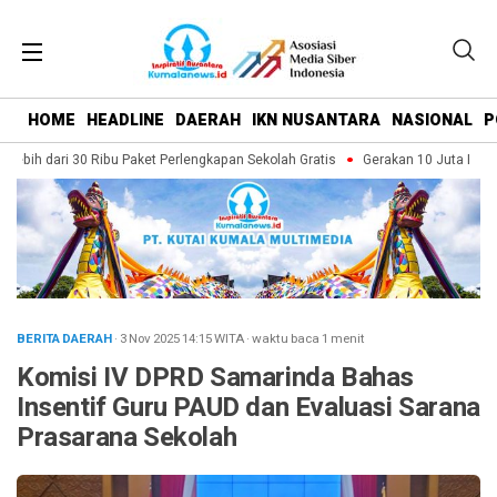
HOME
HEADLINE
DAERAH
IKN NUSANTARA
NASIONAL
P
ebih dari 30 Ribu Paket Perlengkapan Sekolah Gratis
Gerakan 10 Juta Bendera
BERITA DAERAH
· 3 Nov 2025
14:15
WITA
·
waktu baca 1 menit
Komisi IV DPRD Samarinda Bahas
Insentif Guru PAUD dan Evaluasi Sarana
Prasarana Sekolah