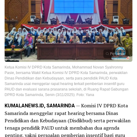
Perbesar
Ketua Komisi IV DPRD Kota Samarinda, Mohammad Novan Syahronny
Pasie, bersama Wakil Ketua Komisi IV DPRD Kota Samarinda, perwakilan
Dinas Pendidikan dan Kebudayaan, serta para pendidik PAUD Kota
Samarinda usai menggelar rapat hearing terkait pemberian insentif guru
PAUD dan evaluasi sarana prasarana sekolah, di Ruang Rapat Gabungan
DPRD Kota Samarinda, Senin (3/11/2025). Foto: Yana
KUMALANEWS.ID, SAMARINDA
— Komisi IV DPRD Kota
Samarinda menggelar rapat hearing bersama Dinas
Pendidikan dan Kebudayaan (Disdikbud) serta perwakilan
tenaga pendidik PAUD untuk membahas dua agenda
penting, yakni persoalan pemberian insentif bagi guru