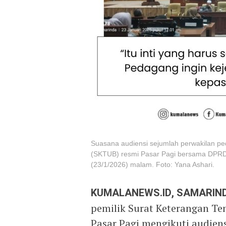
Suasana audiensi sejumlah perwakilan p
(SKTUB) resmi Pasar Pagi bersama DPRD
(23/1/2026) malam. Foto: Yana Ashari.
KUMALANEWS.ID, SAMARIN
pemilik Surat Keterangan T
Pasar Pagi mengikuti audie