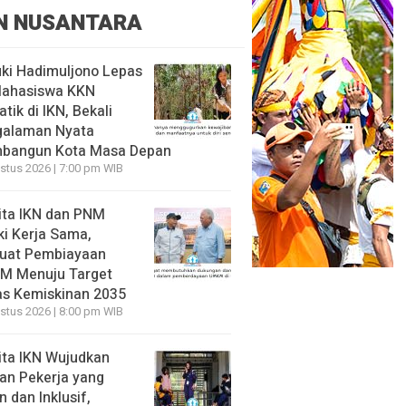
N NUSANTARA
ki Hadimuljono Lepas
Mahasiswa KKN
tik di IKN, Bekali
galaman Nyata
bangun Kota Masa Depan
stus 2026 | 7:00 pm WIB
ita IKN dan PNM
ki Kerja Sama,
uat Pembiayaan
M Menuju Target
s Kemiskinan 2035
stus 2026 | 8:00 pm WIB
ita IKN Wujudkan
an Pekerja yang
 dan Inklusif,