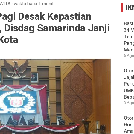
WITA
·
waktu baca 1 menit
IK
agi Desak Kepastian
Basu
, Disdag Samarinda Janji
34 
Kota
Tema
Pen
Mem
5 Agu
Otor
Jaja
Perk
UMK
Beba
3 Agu
Otor
Huni
Aman