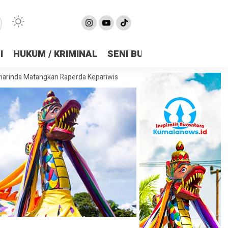
I
HUKUM / KRIMINAL
SENI BUDAYA
OLAHRAGA
gkan Raperda Kepariwisataan, Bidik Pariwisata Jadi Penggerak Ekono