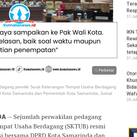
Tera
Resp
31 Ju
IKN 
Rewi
Seka
teta
31 Ju
Perbesar
Otor
Khus
Bida
edagang pemilik Surat Keterangan Tempat Usaha Berdagang
Waf
 Kota Samarinda dan Pemerintah Kota Samarinda, Jumat
26 Ju
DA
— Sejumlah perwakilan pedagang
empat Usaha Berdagang (SKTUB) resmi
nsi bersama DPRD Kota Samarinda dan