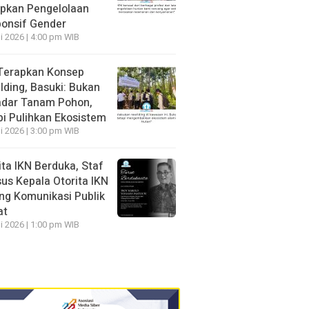
pkan Pengelolaan
onsif Gender
li 2026 | 4:00 pm WIB
Terapkan Konsep
lding, Basuki: Bukan
dar Tanam Pohon,
pi Pulihkan Ekosistem
li 2026 | 3:00 pm WIB
ita IKN Berduka, Staf
us Kepala Otorita IKN
ng Komunikasi Publik
at
li 2026 | 1:00 pm WIB