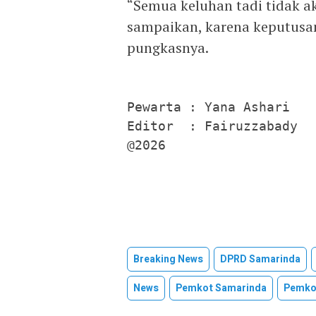
“Semua keluhan tadi tidak a
sampaikan, karena keputusa
pungkasnya.
Pewarta : Yana Ashari

Editor  : Fairuzzabady

@2026
Breaking News
DPRD Samarinda
News
Pemkot Samarinda
Pemko