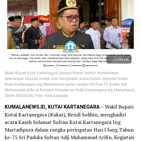
Perbesar
Wakil Bupati Kutai Kartanegara (Kukar) Rendi Solihin memberikan
keterangan kepada media usai menghadiri acara Kaseh Selamat Sultan
Kutai Kartanegara Ing Martadipura dalam rangka HUT ke-75 Sultan Adji
Muhammad Arifin di Kedaton Kesultanan Kutai Kartanegara Ing Martadipura,
Senin (9/2/2026). Foto: Fairuzzabady.
KUMALANEWS.ID, KUTAI KARTANEGARA
– Wakil Bupati
Kutai Kartanegara (Kukar), Rendi Solihin, menghadiri
acara Kaseh Selamat Sultan Kutai Kartanegara Ing
Martadipura dalam rangka peringatan Hari Ulang Tahun
ke-75 Sri Paduka Sultan Adji Muhammad Arifin. Kegiatan