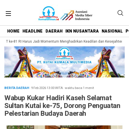
HOME
HEADLINE
DAERAH
IKN NUSANTARA
NASIONAL
P
UT ke-81 RI Harus Jadi Momentum Menghadirkan Keadilan dan Kesejahteraan ba
BERITA DAERAH
· 9 Feb 2026
13:00
WITA
·
waktu baca 1 menit
Wabup Kukar Hadiri Kaseh Selamat
Sultan Kutai ke-75, Dorong Penguatan
Pelestarian Budaya Daerah