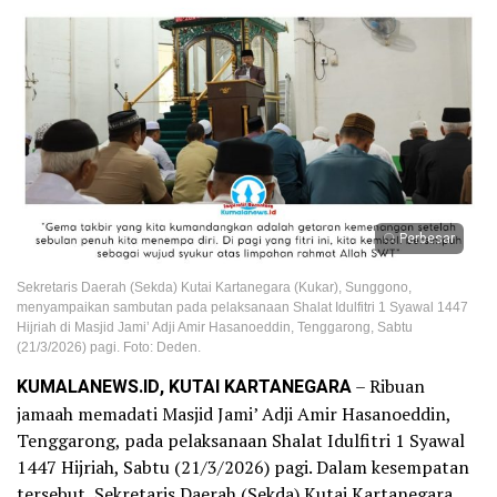
Perbesar
Sekretaris Daerah (Sekda) Kutai Kartanegara (Kukar), Sunggono,
menyampaikan sambutan pada pelaksanaan Shalat Idulfitri 1 Syawal 1447
Hijriah di Masjid Jami’ Adji Amir Hasanoeddin, Tenggarong, Sabtu
(21/3/2026) pagi. Foto: Deden.
KUMALANEWS.ID, KUTAI KARTANEGARA
– Ribuan
jamaah memadati Masjid Jami’ Adji Amir Hasanoeddin,
Tenggarong, pada pelaksanaan Shalat Idulfitri 1 Syawal
1447 Hijriah, Sabtu (21/3/2026) pagi. Dalam kesempatan
tersebut, Sekretaris Daerah (Sekda) Kutai Kartanegara