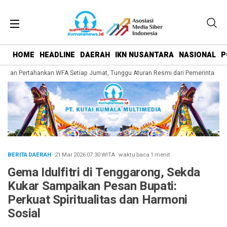
HOME
HEADLINE
DAERAH
IKN NUSANTARA
NASIONAL
P
pan Pertahankan WFA Setiap Jumat, Tunggu Aturan Resmi dari Pemerintah Pusa
BERITA DAERAH
· 21 Mar 2026
07:30
WITA
·
waktu baca 1 menit
Gema Idulfitri di Tenggarong, Sekda
Kukar Sampaikan Pesan Bupati:
Perkuat Spiritualitas dan Harmoni
Sosial