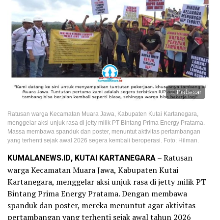
Perbesar
Ratusan warga Kecamatan Muara Jawa, Kabupaten Kutai Kartanegara,
menggelar aksi unjuk rasa di jetty milik PT Bintang Prima Energy Pratama.
Massa membawa spanduk dan poster, menuntut aktivitas pertambangan
yang terhenti sejak awal 2026 segera kembali beroperasi. Foto: Hilman.
KUMALANEWS.ID, KUTAI KARTANEGARA
– Ratusan
warga Kecamatan Muara Jawa, Kabupaten Kutai
Kartanegara, menggelar aksi unjuk rasa di jetty milik PT
Bintang Prima Energy Pratama. Dengan membawa
spanduk dan poster, mereka menuntut agar aktivitas
pertambangan yang terhenti sejak awal tahun 2026