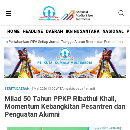
HOME
HEADLINE
DAERAH
IKN NUSANTARA
NASIONAL
P
an Pertahankan WFA Setiap Jumat, Tunggu Aturan Resmi dari Pemerintah Pusat
BERITA DAERAH
· 9 Mei 2026
13:00
WITA
·
waktu baca 1 menit
Milad 50 Tahun PPKP Ribathul Khail,
Momentum Kebangkitan Pesantren dan
Penguatan Alumni