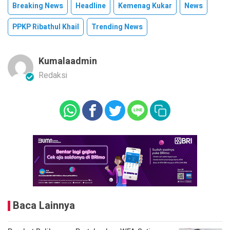
Breaking News
Headline
Kemenag Kukar
News
PPKP Ribathul Khail
Trending News
Kumalaadmin
Redaksi
Baca Lainnya