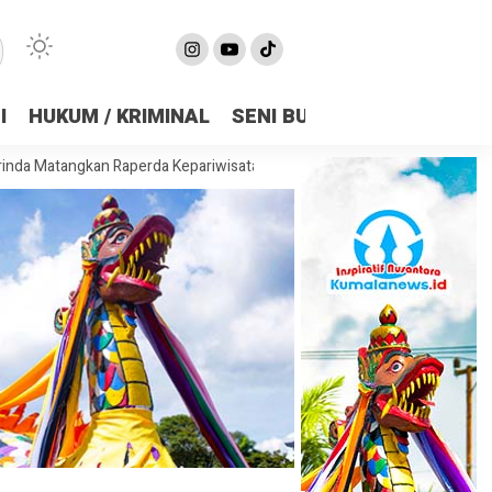
I
HUKUM / KRIMINAL
SENI BUDAYA
OLAHRAGA
an Raperda Kepariwisataan, Bidik Pariwisata Jadi Penggerak Ekonomi 