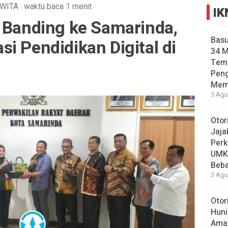
WITA
·
waktu baca 1 menit
IK
i Banding ke Samarinda,
Basu
i Pendidikan Digital di
34 
Tema
Pen
Mem
5 Agu
Otor
Jaja
Perk
UMK
Beba
3 Agu
Otor
Huni
Aman