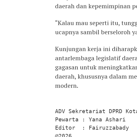
daerah dan kepemimpinan pol
“Kalau mau seperti itu, tung
ucapnya sambil berseloroh y
Kunjungan kerja ini dihara
antarlembaga legislatif daer
gagasan untuk meningkatkan
daerah, khususnya dalam men
modern.
ADV Sekretariat DPRD Kota
Pewarta : Yana Ashari

Editor  : Fairuzzabady

@2026