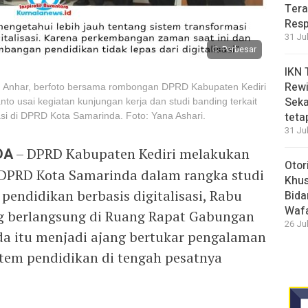
Tera
Resp
31 Ju
Perbesar
IKN 
Rewi
 Anhar, berfoto bersama rombongan DPRD Kabupaten Kediri
Seka
to usai kegiatan kunjungan kerja dan studi banding terkait
teta
sasi di DPRD Kota Samarinda. Foto: Yana Ashari.
31 Ju
DA
– DPRD Kabupaten Kediri melakukan
Otor
 DPRD Kota Samarinda dalam rangka studi
Khus
 pendidikan berbasis digitalisasi, Rabu
Bida
Waf
ng berlangsung di Ruang Rapat Gabungan
26 Ju
a itu menjadi ajang bertukar pengalaman
em pendidikan di tengah pesatnya