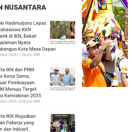
N NUSANTARA
ki Hadimuljono Lepas
Mahasiswa KKN
tik di IKN, Bekali
galaman Nyata
bangun Kota Masa Depan
stus 2026 | 7:00 pm WIB
ita IKN dan PNM
ki Kerja Sama,
uat Pembiayaan
M Menuju Target
s Kemiskinan 2035
stus 2026 | 8:00 pm WIB
ita IKN Wujudkan
an Pekerja yang
 dan Inklusif,