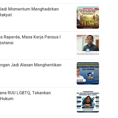
s Jadi Momentum Menghadirkan
Rakyat
 Raperda, Masa Kerja Pansus I
bstansi
ngan Jadi Alasan Menghentikan
cana RUU LGBTQ, Tekankan
n Hukum