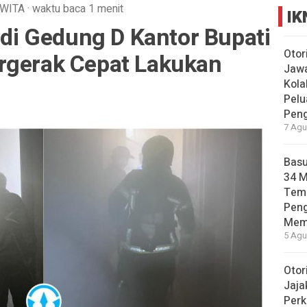
WITA
·
waktu baca 1 menit
IK
k di Gedung D Kantor Bupati
Otor
rgerak Cepat Lakukan
Jawa
Kola
Pelu
Pen
7 Agu
Basu
34 
Tema
Pen
Mem
5 Agu
Otor
Jaja
Perk