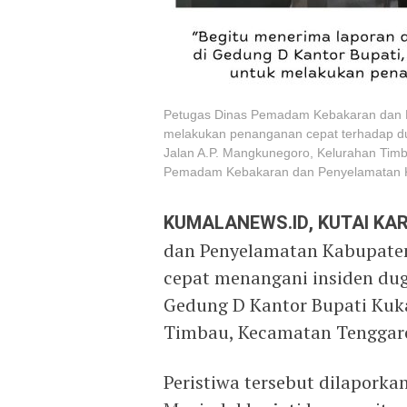
Petugas Dinas Pemadam Kebakaran dan P
melakukan penanganan cepat terhadap duga
Jalan A.P. Mangkunegoro, Kelurahan Tim
Pemadam Kebakaran dan Penyelamatan K
KUMALANEWS.ID, KUTAI K
dan Penyelamatan Kabupaten
cepat menangani insiden duga
Gedung D Kantor Bupati Kuka
Timbau, Kecamatan Tenggaron
Peristiwa tersebut dilaporka