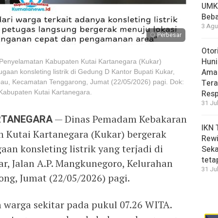
UMK
Beba
3 Agu
Perbesar
Otor
Huni
enyelamatan Kabupaten Kutai Kartanegara (Kukar)
Aman
an konsleting listrik di Gedung D Kantor Bupati Kukar,
Tera
bau, Kecamatan Tenggarong, Jumat (22/05/2026) pagi. Dok:
abupaten Kutai Kartanegara.
Resp
31 Ju
ARTANEGARA
— Dinas Pemadam Kebakaran
IKN 
 Kutai Kartanegara (Kukar) bergerak
Rewi
an konsleting listrik yang terjadi di
Seka
teta
r, Jalan A.P. Mangkunegoro, Kelurahan
31 Ju
g, Jumat (22/05/2026) pagi.
n warga sekitar pada pukul 07.26 WITA.