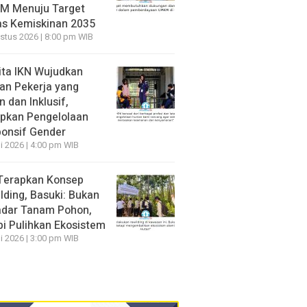
M Menuju Target
s Kemiskinan 2035
stus 2026 | 8:00 pm WIB
ita IKN Wujudkan
an Pekerja yang
 dan Inklusif,
pkan Pengelolaan
onsif Gender
li 2026 | 4:00 pm WIB
Terapkan Konsep
lding, Basuki: Bukan
dar Tanam Pohon,
pi Pulihkan Ekosistem
li 2026 | 3:00 pm WIB