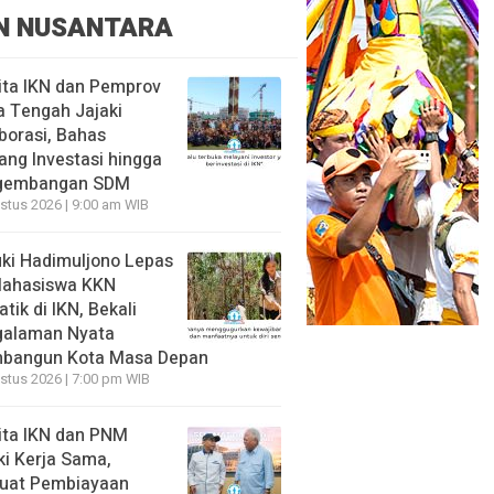
N NUSANTARA
ita IKN dan Pemprov
 Tengah Jajaki
borasi, Bahas
ang Investasi hingga
gembangan SDM
stus 2026 | 9:00 am WIB
ki Hadimuljono Lepas
Mahasiswa KKN
tik di IKN, Bekali
galaman Nyata
bangun Kota Masa Depan
stus 2026 | 7:00 pm WIB
ita IKN dan PNM
ki Kerja Sama,
uat Pembiayaan