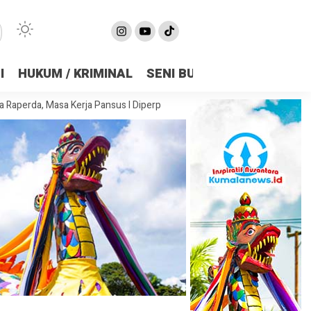
I
HUKUM / KRIMINAL
SENI BUDAYA
OLAHRAGA
Masa Kerja Pansus I Diperpanjang Demi Matangkan Substansi
DPRD S