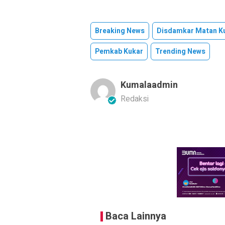
Breaking News
Disdamkar Matan K
Pemkab Kukar
Trending News
Kumalaadmin
Redaksi
Baca Lainnya