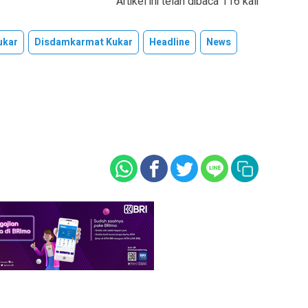
Artikel ini telah dibaca 116 kali
ukar
Disdamkarmat Kukar
Headline
News