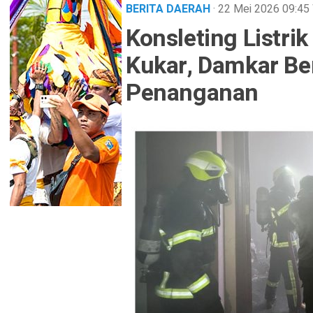
BERITA DAERAH
· 22 Mei 2026
09:45
Konsleting Listri
Kukar, Damkar Be
Penanganan