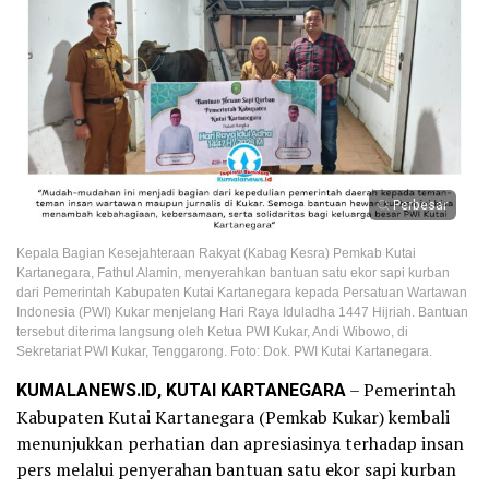
Perbesar
Kepala Bagian Kesejahteraan Rakyat (Kabag Kesra) Pemkab Kutai
Kartanegara, Fathul Alamin, menyerahkan bantuan satu ekor sapi kurban
dari Pemerintah Kabupaten Kutai Kartanegara kepada Persatuan Wartawan
Indonesia (PWI) Kukar menjelang Hari Raya Iduladha 1447 Hijriah. Bantuan
tersebut diterima langsung oleh Ketua PWI Kukar, Andi Wibowo, di
Sekretariat PWI Kukar, Tenggarong. Foto: Dok. PWI Kutai Kartanegara.
KUMALANEWS.ID, KUTAI KARTANEGARA
– Pemerintah
Kabupaten Kutai Kartanegara (Pemkab Kukar) kembali
menunjukkan perhatian dan apresiasinya terhadap insan
pers melalui penyerahan bantuan satu ekor sapi kurban