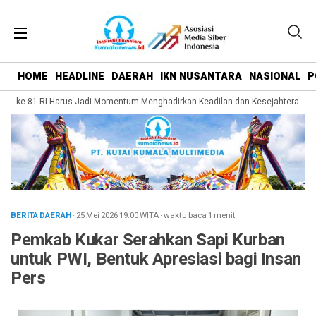
HOME
HEADLINE
DAERAH
IKN NUSANTARA
NASIONAL
P
T ke-81 RI Harus Jadi Momentum Menghadirkan Keadilan dan Kesejahteraan bag
BERITA DAERAH
· 25 Mei 2026
19:00
WITA
·
waktu baca 1 menit
Pemkab Kukar Serahkan Sapi Kurban
untuk PWI, Bentuk Apresiasi bagi Insan
Pers