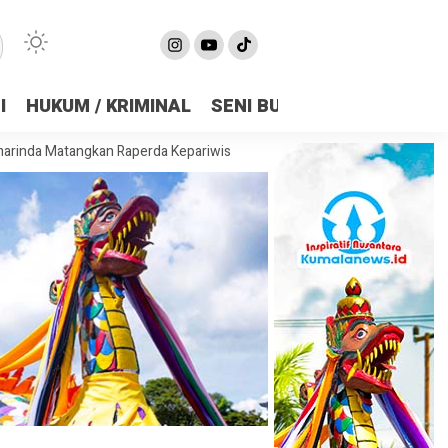
I
HUKUM / KRIMINAL
SENI BUDAYA
OLAHRAGA
gkan Raperda Kepariwisataan, Bidik Pariwisata Jadi Penggerak Ekono