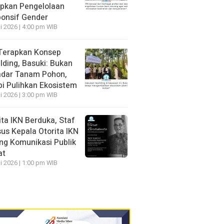
pkan Pengelolaan
onsif Gender
li 2026 | 4:00 pm WIB
Terapkan Konsep
lding, Basuki: Bukan
dar Tanam Pohon,
pi Pulihkan Ekosistem
li 2026 | 3:00 pm WIB
ita IKN Berduka, Staf
us Kepala Otorita IKN
ng Komunikasi Publik
at
li 2026 | 1:00 pm WIB