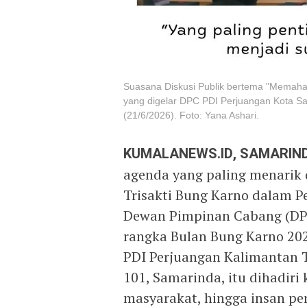
Suasana Diskusi Publik bertema "Memah
yang digelar DPC PDI Perjuangan Kota S
(21/6/2026). Foto: Yana Ashari.
KUMALANEWS.ID, SAMARIN
agenda yang paling menarik
Trisakti Bung Karno dalam 
Dewan Pimpinan Cabang (DP
rangka Bulan Bung Karno 202
PDI Perjuangan Kalimantan T
101, Samarinda, itu dihadiri
masyarakat, hingga insan per