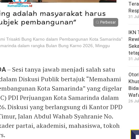
Tera
Resp
31 Ju
Perbesar
IKN 
Rewi
ami Trisakti Bung Karno dalam Pembangunan Kota Samarinda"
Seka
amarinda dalam rangka Bulan Bung Karno 2026, Minggu
teta
31 Ju
DA
– Sesi tanya jawab menjadi salah satu
Otor
 dalam Diskusi Publik bertajuk “Memahami
Khus
Pembangunan Kota Samarinda” yang digelar
Bida
Waf
C) PDI Perjuangan Kota Samarinda dalam
26 Ju
6. Diskusi yang berlangsung di Kantor DPD
imur, Jalan Abdul Wahab Syahranie No.
 kader partai, akademisi, mahasiswa, tokoh
s.