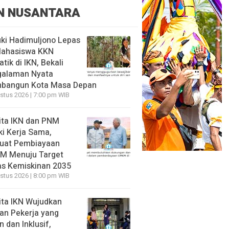
N NUSANTARA
ki Hadimuljono Lepas
Mahasiswa KKN
tik di IKN, Bekali
galaman Nyata
bangun Kota Masa Depan
stus 2026 | 7:00 pm WIB
ita IKN dan PNM
ki Kerja Sama,
uat Pembiayaan
M Menuju Target
s Kemiskinan 2035
stus 2026 | 8:00 pm WIB
ita IKN Wujudkan
an Pekerja yang
 dan Inklusif,