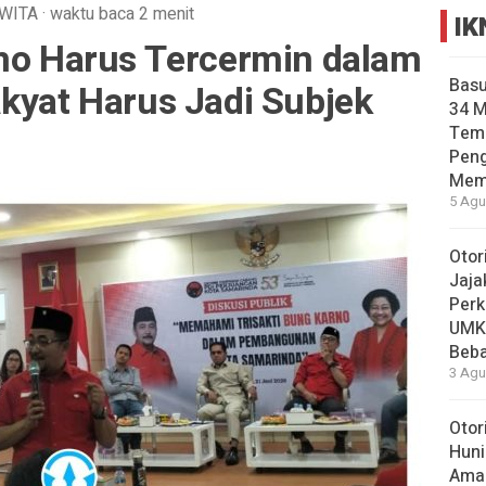
WITA
·
waktu baca 2 menit
IK
rno Harus Tercermin dalam
Basu
kyat Harus Jadi Subjek
34 
Tema
Pen
Mem
5 Agu
Otor
Jaja
Perk
UMK
Beba
3 Agu
Otor
Huni
Aman