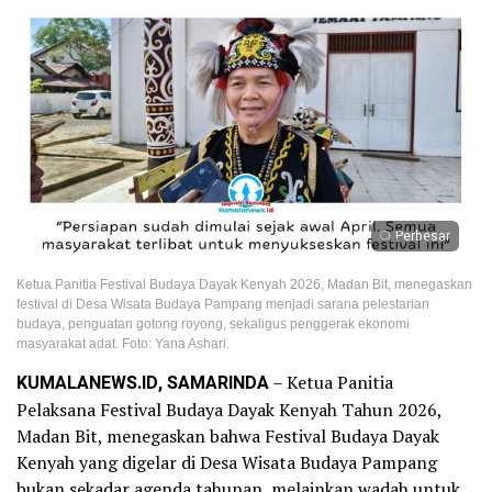
Perbesar
Ketua Panitia Festival Budaya Dayak Kenyah 2026, Madan Bit, menegaskan
festival di Desa Wisata Budaya Pampang menjadi sarana pelestarian
budaya, penguatan gotong royong, sekaligus penggerak ekonomi
masyarakat adat. Foto: Yana Ashari.
KUMALANEWS.ID, SAMARINDA
– Ketua Panitia
Pelaksana Festival Budaya Dayak Kenyah Tahun 2026,
Madan Bit, menegaskan bahwa Festival Budaya Dayak
Kenyah yang digelar di Desa Wisata Budaya Pampang
bukan sekadar agenda tahunan, melainkan wadah untuk