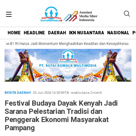
HOME
HEADLINE
DAERAH
IKN NUSANTARA
NASIONAL
P
ke-81 RI Harus Jadi Momentum Menghadirkan Keadilan dan Kesejahteraan bagi 
BERITA DAERAH
· 25 Jun 2026
16:00
WITA
·
waktu baca 2 menit
Festival Budaya Dayak Kenyah Jadi
Sarana Pelestarian Tradisi dan
Penggerak Ekonomi Masyarakat
Pampang