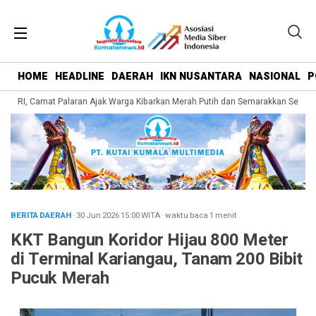
HOME
HEADLINE
DAERAH
IKN NUSANTARA
NASIONAL
P
1 RI, Camat Palaran Ajak Warga Kibarkan Merah Putih dan Semarakkan Semang
BERITA DAERAH
· 30 Jun 2026
15:00
WITA
·
waktu baca 1 menit
KKT Bangun Koridor Hijau 800 Meter
di Terminal Kariangau, Tanam 200 Bibit
Pucuk Merah