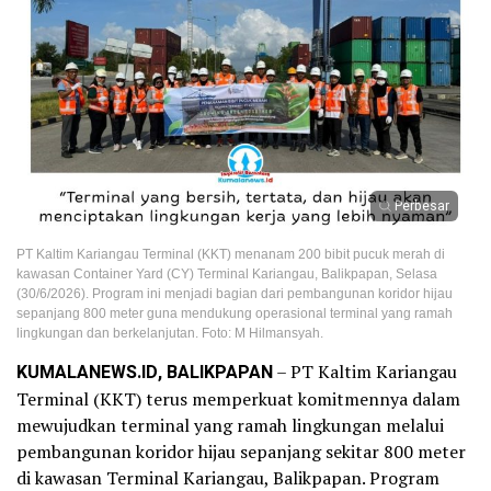
Perbesar
PT Kaltim Kariangau Terminal (KKT) menanam 200 bibit pucuk merah di
kawasan Container Yard (CY) Terminal Kariangau, Balikpapan, Selasa
(30/6/2026). Program ini menjadi bagian dari pembangunan koridor hijau
sepanjang 800 meter guna mendukung operasional terminal yang ramah
lingkungan dan berkelanjutan. Foto: M Hilmansyah.
KUMALANEWS.ID, BALIKPAPAN
– PT Kaltim Kariangau
Terminal (KKT) terus memperkuat komitmennya dalam
mewujudkan terminal yang ramah lingkungan melalui
pembangunan koridor hijau sepanjang sekitar 800 meter
di kawasan Terminal Kariangau, Balikpapan. Program