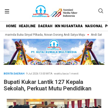
HOME
HEADLINE
DAERAH
IKN NUSANTARA
NASIONAL
P
amarinda Buka Sinyal Pilkada, Novan Dorong Andi Satya Maju
Andi Satya Pim
BERITA DAERAH
· 9 Jul 2026
13:00
WITA
·
waktu baca 1 menit
Bupati Kukar Lantik 127 Kepala
Sekolah, Perkuat Mutu Pendidikan