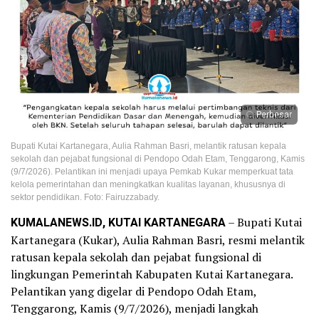
Perbesar
Bupati Kutai Kartanegara, Aulia Rahman Basri, melantik ratusan kepala
sekolah dan pejabat fungsional di Pendopo Odah Etam, Tenggarong, Kamis
(9/7/2026). Pelantikan ini menjadi upaya Pemkab Kukar memperkuat tata
kelola pemerintahan dan meningkatkan kualitas layanan, khususnya di
sektor pendidikan. Foto: Fairuzzabady.
KUMALANEWS.ID, KUTAI KARTANEGARA
– Bupati Kutai
Kartanegara (Kukar), Aulia Rahman Basri, resmi melantik
ratusan kepala sekolah dan pejabat fungsional di
lingkungan Pemerintah Kabupaten Kutai Kartanegara.
Pelantikan yang digelar di Pendopo Odah Etam,
Tenggarong, Kamis (9/7/2026), menjadi langkah