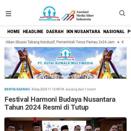
HOME
HEADLINE
DAERAH
IKN NUSANTARA
NASIONAL
P
astikan Situasi Tabang Kondusif, Pemerintah Terus Pantau 2×24 Jam
Kukar B
BERITA DAERAH
· 8 Sep 2024
11:15
WITA
·
kurang dari 1 menit
Festival Harmoni Budaya Nusantara
Tahun 2024 Resmi di Tutup