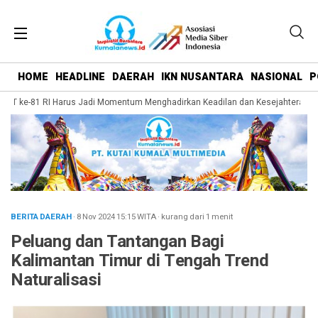
HOME
HEADLINE
DAERAH
IKN NUSANTARA
NASIONAL
P
UT ke-81 RI Harus Jadi Momentum Menghadirkan Keadilan dan Kesejahteraan ba
BERITA DAERAH
· 8 Nov 2024
15:15
WITA
·
kurang dari 1 menit
Peluang dan Tantangan Bagi
Kalimantan Timur di Tengah Trend
Naturalisasi