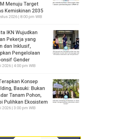
M Menuju Target
s Kemiskinan 2035
stus 2026 | 8:00 pm WIB
ita IKN Wujudkan
an Pekerja yang
 dan Inklusif,
pkan Pengelolaan
onsif Gender
li 2026 | 4:00 pm WIB
Terapkan Konsep
lding, Basuki: Bukan
dar Tanam Pohon,
pi Pulihkan Ekosistem
li 2026 | 3:00 pm WIB