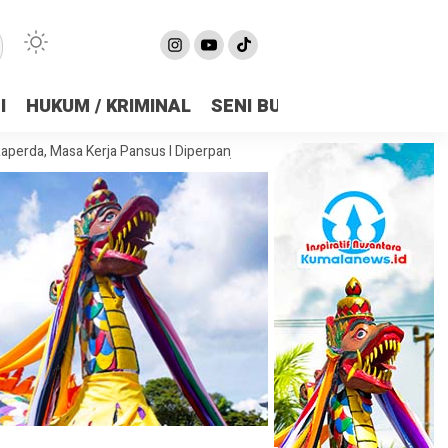
I
HUKUM / KRIMINAL
SENI BUDAYA
OLAHRAGA
 Kerja Pansus I Diperpanjang Demi Matangkan Substansi
DPRD Sama