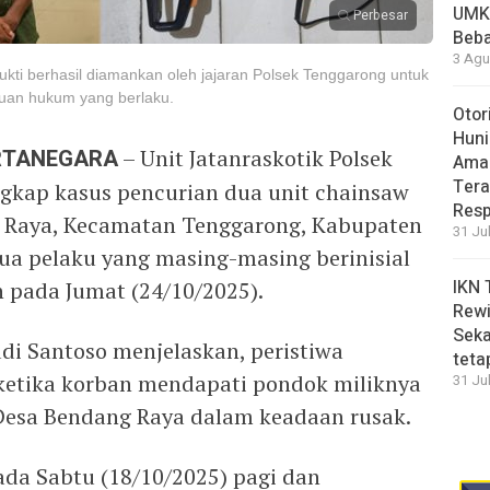
UMK
Perbesar
Beba
3 Agu
kti berhasil diamankan oleh jajaran Polsek Tenggarong untuk
ntuan hukum yang berlaku.
Otor
Huni
ARTANEGARA
– Unit Jatanraskotik Polsek
Aman
Tera
gkap kasus pencurian dua unit chainsaw
Resp
g Raya, Kecamatan Tenggarong, Kabupaten
31 Ju
Dua pelaku yang masing-masing berinisial
IKN 
 pada Jumat (24/10/2025).
Rewi
Seka
di Santoso menjelaskan, peristiwa
teta
ketika korban mendapati pondok miliknya
31 Ju
 Desa Bendang Raya dalam keadaan rusak.
da Sabtu (18/10/2025) pagi dan