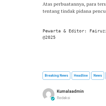
Atas perbuatannya, para ter
tentang tindak pidana penc
Pewarta & Editor: Fairuzz
@2025
Breaking News
Headline
News
Kumalaadmin
Redaksi