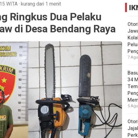
:15
WITA
·
kurang dari 1 menit
IK
g Ringkus Dua Pelaku
Otor
aw di Desa Bendang Raya
Jawa
Kola
Pelu
Pen
7 Agu
Basu
34 
Tema
Pen
Mem
5 Agu
Otor
Jaja
Perk