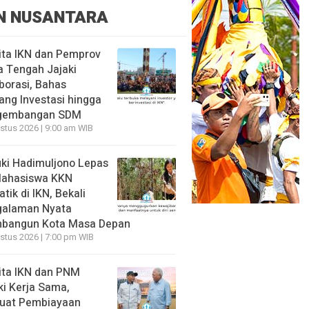
N NUSANTARA
ita IKN dan Pemprov
 Tengah Jajaki
borasi, Bahas
ang Investasi hingga
gembangan SDM
stus 2026 | 9:00 am WIB
ki Hadimuljono Lepas
Mahasiswa KKN
tik di IKN, Bekali
galaman Nyata
bangun Kota Masa Depan
stus 2026 | 7:00 pm WIB
ita IKN dan PNM
ki Kerja Sama,
uat Pembiayaan