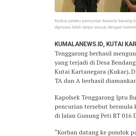
Kedua pelaku pencurian beserta barang bu
diproses lebih lanjut sesuai dengan kete
KUMALANEWS.ID, KUTAI K
Tenggarong berhasil mengun
yang terjadi di Desa Bendan
Kutai Kartanegara (Kukar). 
TA dan A berhasil diamankan
Kapolsek Tenggarong Iptu Bu
pencurian tersebut bermula 
di Jalan Gunung Peti RT 016
“Korban datang ke pondok pa