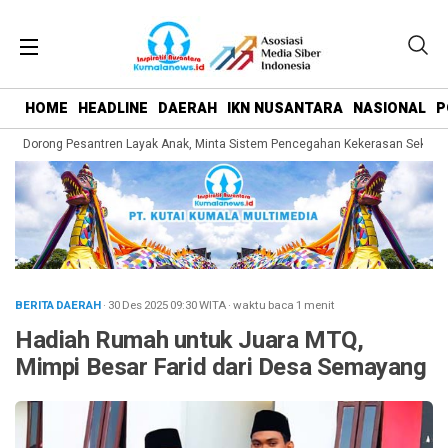
HOME
HEADLINE
DAERAH
IKN NUSANTARA
NASIONAL
P
 Dorong Pesantren Layak Anak, Minta Sistem Pencegahan Kekerasan Seksual Di
BERITA DAERAH
· 30 Des 2025
09:30
WITA
·
waktu baca 1 menit
Hadiah Rumah untuk Juara MTQ,
Mimpi Besar Farid dari Desa Semayang