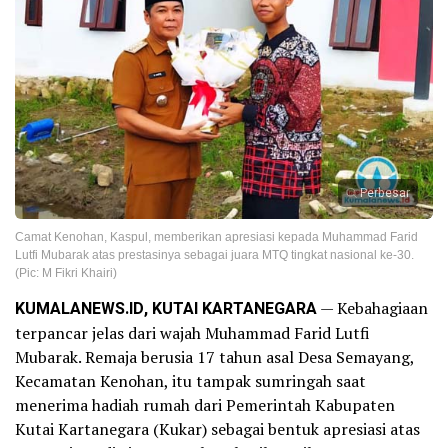
Perbesar
Camat Kenohan, Kaspul, memberikan apresiasi kepada Muhammad Farid
Lutfi Mubarak atas prestasinya sebagai juara MTQ tingkat nasional ke-30.
(Pic: M Fikri Khairi)
KUMALANEWS.ID, KUTAI KARTANEGARA
— Kebahagiaan
terpancar jelas dari wajah Muhammad Farid Lutfi
Mubarak. Remaja berusia 17 tahun asal Desa Semayang,
Kecamatan Kenohan, itu tampak sumringah saat
menerima hadiah rumah dari Pemerintah Kabupaten
Kutai Kartanegara (Kukar) sebagai bentuk apresiasi atas