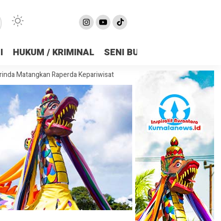
I
HUKUM / KRIMINAL
SENI BUDAYA
OLAHRAGA
n Raperda Kepariwisataan, Bidik Pariwisata Jadi Penggerak Ekonomi 