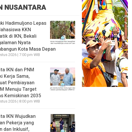
N NUSANTARA
ki Hadimuljono Lepas
Mahasiswa KKN
tik di IKN, Bekali
galaman Nyata
bangun Kota Masa Depan
stus 2026 | 7:00 pm WIB
ita IKN dan PNM
ki Kerja Sama,
uat Pembiayaan
M Menuju Target
s Kemiskinan 2035
stus 2026 | 8:00 pm WIB
ita IKN Wujudkan
an Pekerja yang
 dan Inklusif,