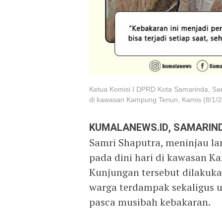
Ketua Komisi I DPRD Kota Samarinda, Sam
di kawasan Kampung Tenun, Kamis (8/1/2
KUMALANEWS.ID, SAMARIN
Samri Shaputra, meninjau la
pada dini hari di kawasan K
Kunjungan tersebut dilakuka
warga terdampak sekaligus 
pasca musibah kebakaran.