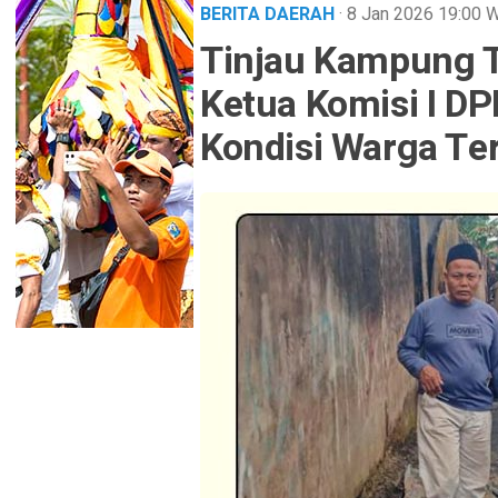
BERITA DAERAH
· 8 Jan 2026
19:00
W
Tinjau Kampung T
Ketua Komisi I D
Kondisi Warga T