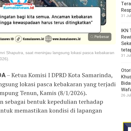
Tera
Resp
31 Ju
IKN 
Rewi
Perbesar
Seka
teta
ri Shaputra, saat meninjau langsung lokasi pasca kebakaran
31 Ju
026).
Otor
DA
– Ketua Komisi I DPRD Kota Samarinda,
Khus
Bida
ngsung lokasi pasca kebakaran yang terjadi
Waf
ampung Tenun, Kamis (8/1/2026).
26 Ju
n sebagai bentuk kepedulian terhadap
untuk memastikan kondisi di lapangan