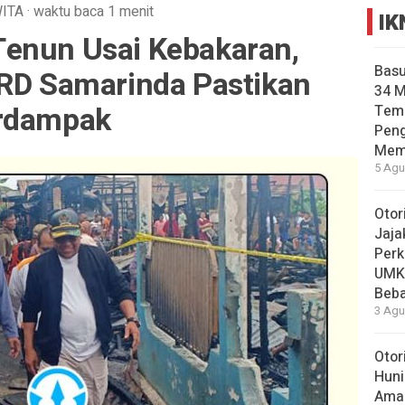
ITA
·
waktu baca 1 menit
IK
enun Usai Kebakaran,
Basu
PRD Samarinda Pastikan
34 
erdampak
Tema
Pen
Mem
5 Agu
Otor
Jaja
Perk
UMK
Beba
3 Agu
Otor
Huni
Aman