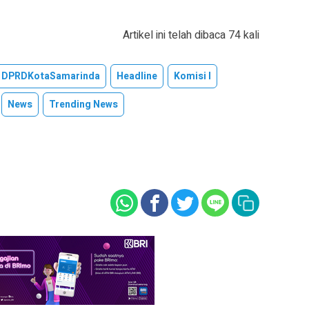
Artikel ini telah dibaca 74 kali
DPRDKotaSamarinda
Headline
Komisi I
News
Trending News