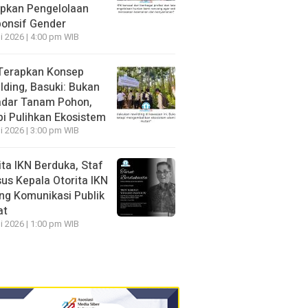
pkan Pengelolaan
onsif Gender
li 2026 | 4:00 pm WIB
Terapkan Konsep
lding, Basuki: Bukan
dar Tanam Pohon,
pi Pulihkan Ekosistem
li 2026 | 3:00 pm WIB
ita IKN Berduka, Staf
us Kepala Otorita IKN
ng Komunikasi Publik
at
li 2026 | 1:00 pm WIB