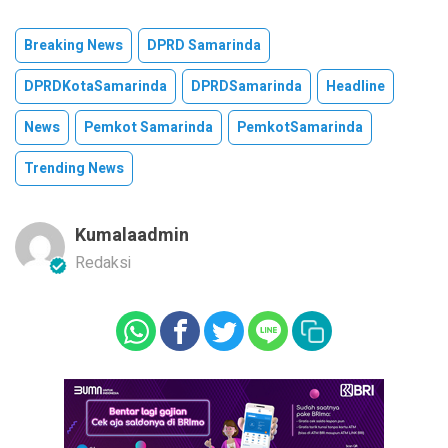
Breaking News
DPRD Samarinda
DPRDKotaSamarinda
DPRDSamarinda
Headline
News
Pemkot Samarinda
PemkotSamarinda
Trending News
Kumalaadmin
Redaksi